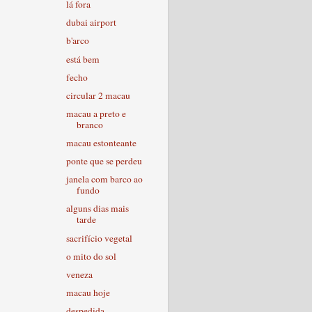
lá fora
dubai airport
b'arco
está bem
fecho
circular 2 macau
macau a preto e
branco
macau estonteante
ponte que se perdeu
janela com barco ao
fundo
alguns dias mais
tarde
sacrifício vegetal
o mito do sol
veneza
macau hoje
despedida