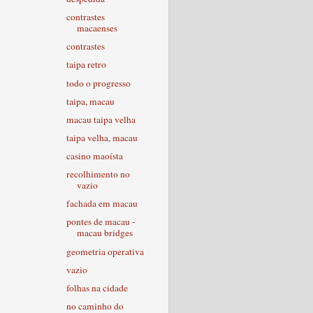
contrastes
macaenses
contrastes
taipa retro
todo o progresso
taipa, macau
macau taipa velha
taipa velha, macau
casino maoísta
recolhimento no
vazio
fachada em macau
pontes de macau -
macau bridges
geometria operativa
vazio
folhas na cidade
no caminho do