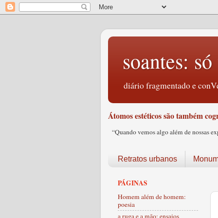
soantes: só 
diário fragmentado e conVe
Átomos estéticos são também cogn
“Quando vemos algo além de nossas expec
Retratos urbanos
Monume
PÁGINAS
Homem além de homem:
poesia
a ruga e a mão: ensaios