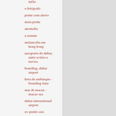
tufão
o fotógrafo
ponte com aterro
meia ponte
anomalia
a oriente
melancolia em
hong kong
aeroporto do dubai,
entre aviões e
navios
boarding, dubai
airport
hora de embarque -
boarding time
mar de macau -
macao sea
dubai international
airport
ex-ponte-cais