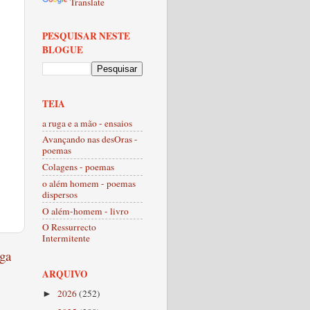
Translate
PESQUISAR NESTE
BLOGUE
TEIA
a ruga e a mão - ensaios
Avançando nas desOras -
poemas
Colagens - poemas
o além homem - poemas
dispersos
O além-homem - livro
O Ressurrecto
Intermitente
ga
ARQUIVO
2026
(252)
►