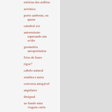
estórias das arábias
acrónica
porto amboim, ou
quase
catedral xxi
autorretrato
esperando um
avião
geometria
aeroportuária
friso de luzes
rigor?
cabelo natural
sombra e meia
conversa amigável
angulares
desigual
ao fundo uma
viagem curta