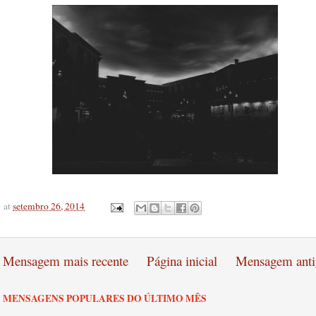
at
setembro 26, 2014
Mensagem mais recente
Página inicial
Mensagem anti
MENSAGENS POPULARES DO ÚLTIMO MÊS