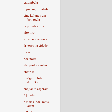
catumbela
o jovem jornalista
cine kalunga em
benguela
depois da cerca
alto liro
green renaissance
árvores na cidade
mesa
boa noite
são paulo, centro
chefe lê
fotógrafo luiz
damião
enquanto esperam
4 janelas
e mais ainda, mais
além