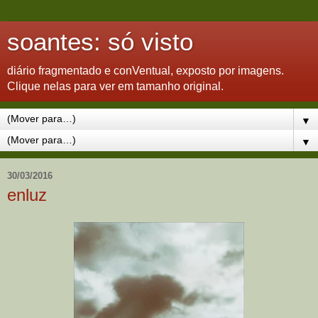
soantes: só visto
diário fragmentado e conVentual, exposto por imagens.
Clique nelas para ver em tamanho original.
▼
▼
30/03/2016
enluz