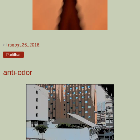
at
março 26, 2016
Partilhar
anti-odor