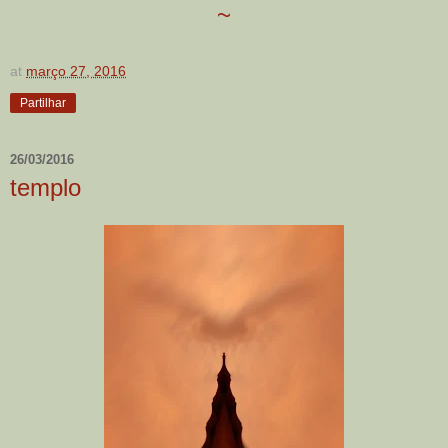
~
at
março 27, 2016
Partilhar
26/03/2016
templo