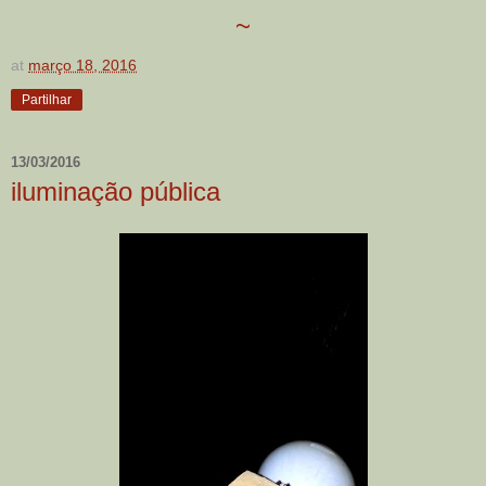
~
at
março 18, 2016
Partilhar
13/03/2016
iluminação pública