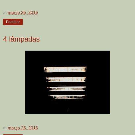
at
março 25, 2016
Partilhar
4 lâmpadas
at
março 25, 2016