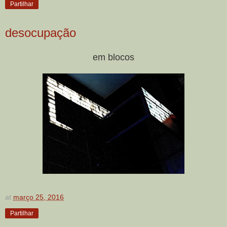
Partilhar
desocupação
em blocos
at
março 25, 2016
Partilhar