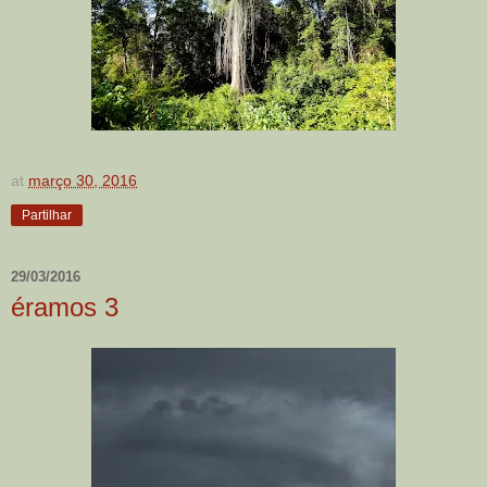
at
março 30, 2016
Partilhar
29/03/2016
éramos 3