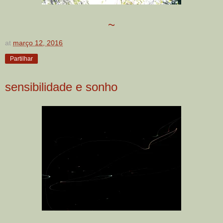
~
at
março 12, 2016
Partilhar
sensibilidade e sonho