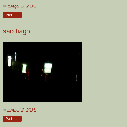
at
março 12, 2016
Partilhar
são tiago
at
março 12, 2016
Partilhar