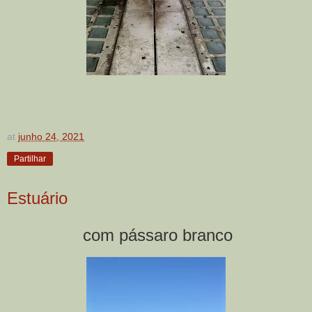
at
junho 24, 2021
Partilhar
Estuário
com pássaro branco