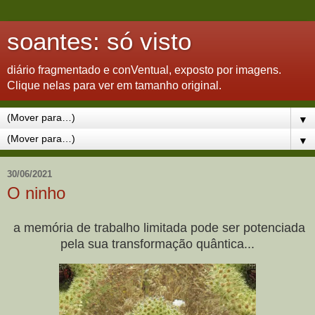
soantes: só visto
diário fragmentado e conVentual, exposto por imagens.
Clique nelas para ver em tamanho original.
▼
▼
30/06/2021
O ninho
a memória de trabalho limitada pode ser potenciada
pela sua transformação quântica...