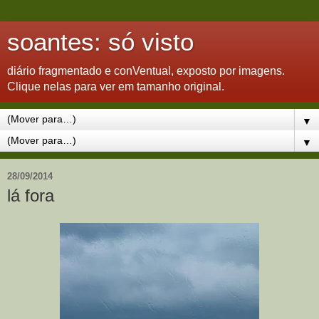
soantes: só visto
diário fragmentado e conVentual, exposto por imagens.
Clique nelas para ver em tamanho original.
▼
▼
28/09/2014
lá fora