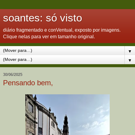
soantes: só visto
diário fragmentado e conVentual, exposto por imagens.
Clique nelas para ver em tamanho original.
▼
▼
30/06/2025
Pensando bem,