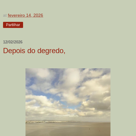
at
fevereiro 14, 2026
Partilhar
12/02/2026
Depois do degredo,