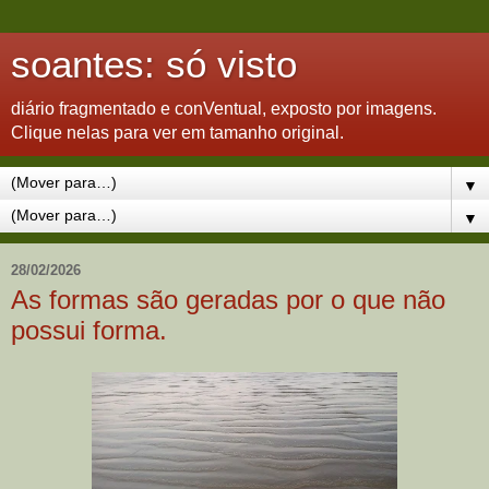
soantes: só visto
diário fragmentado e conVentual, exposto por imagens.
Clique nelas para ver em tamanho original.
▼
▼
28/02/2026
As formas são geradas por o que não
possui forma.