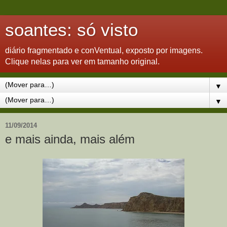
soantes: só visto
diário fragmentado e conVentual, exposto por imagens.
Clique nelas para ver em tamanho original.
▼
▼
11/09/2014
e mais ainda, mais além