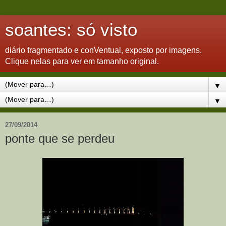
soantes: só visto
diário fragmentado e conVentual, exposto por imagens.
Clique nelas para ver em tamanho original.
▼
▼
27/09/2014
ponte que se perdeu