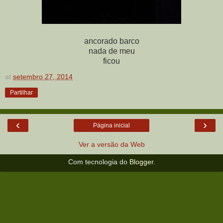
ancorado barco
nada de meu
ficou
at
setembro 27, 2014
Partilhar
‹
›
Página inicial
Ver a versão da Web
Com tecnologia do
Blogger
.