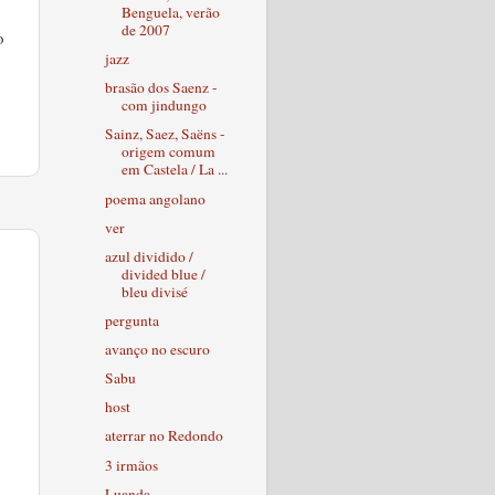
Benguela, verão
de 2007
o
jazz
brasão dos Saenz -
com jindungo
Sainz, Saez, Saëns -
origem comum
em Castela / La ...
poema angolano
ver
azul dividido /
divided blue /
bleu divisé
pergunta
avanço no escuro
Sabu
host
aterrar no Redondo
3 irmãos
Luanda,