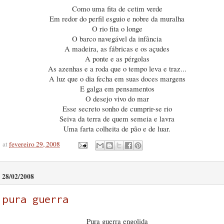
Como uma fita de cetim verde
Em redor do perfil esguio e nobre da muralha
O rio fita o longe
O barco navegável da infância
A madeira, as fábricas e os açudes
A ponte e as pérgolas
As azenhas e a roda que o tempo leva e traz...
A luz que o dia fecha em suas doces margens
E galga em pensamentos
O desejo vivo do mar
Esse secreto sonho de cumprir-se rio
Seiva da terra de quem semeia e lavra
Uma farta colheita de pão e de luar.
at
fevereiro 29, 2008
28/02/2008
pura guerra
Pura guerra engolida