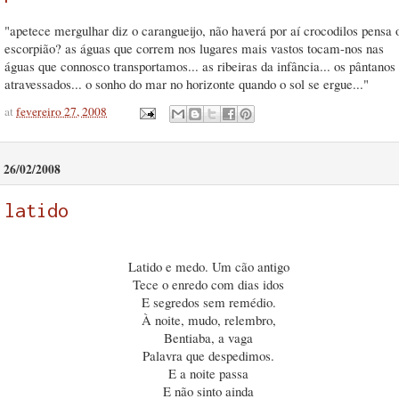
"apetece mergulhar diz o carangueijo, não haverá por aí crocodilos pensa 
escorpião? as águas que correm nos lugares mais vastos tocam-nos nas
águas que connosco transportamos... as ribeiras da infância... os pântanos
atravessados... o sonho do mar no horizonte quando o sol se ergue..."
at
fevereiro 27, 2008
26/02/2008
latido
Latido e medo. Um cão antigo
Tece o enredo com dias idos
E segredos sem remédio.
À noite, mudo, relembro,
Bentiaba, a vaga
Palavra que despedimos.
E a noite passa
E não sinto ainda