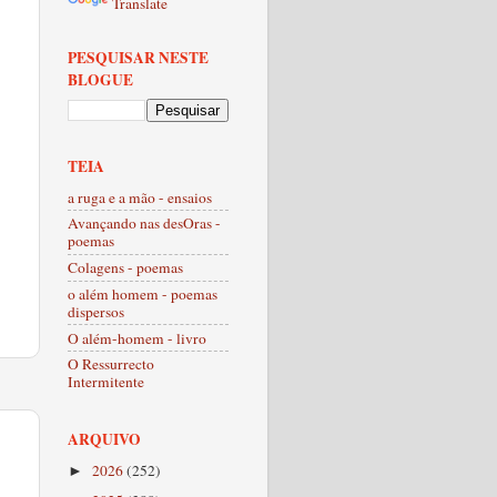
Translate
PESQUISAR NESTE
BLOGUE
TEIA
a ruga e a mão - ensaios
Avançando nas desOras -
poemas
Colagens - poemas
o além homem - poemas
dispersos
O além-homem - livro
O Ressurrecto
Intermitente
ARQUIVO
2026
(252)
►