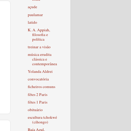
açude
paulamar
latido
K. A. Appiah,
filosofia e
política
treinar a visão
música erudita
clássica e
contemporânea
Yolanda Aldrei
convocatória
ficheiros comuns
fêtes 2 Paris
fêtes 1 Paris
obituário
escultura tchokwé
(cihongo)
Baía Azul,