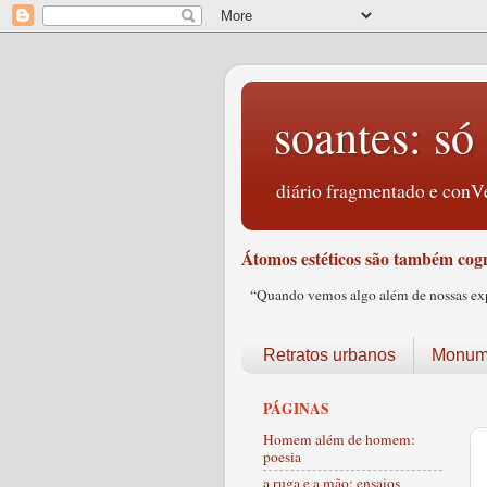
soantes: só 
diário fragmentado e conVe
Átomos estéticos são também cogn
“Quando vemos algo além de nossas expec
Retratos urbanos
Monume
PÁGINAS
Homem além de homem:
poesia
a ruga e a mão: ensaios