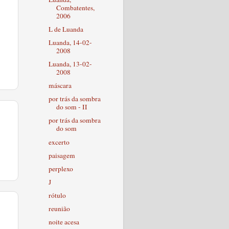
Combatentes,
2006
L de Luanda
Luanda, 14-02-
2008
Luanda, 13-02-
2008
máscara
por trás da sombra
do som - II
por trás da sombra
do som
excerto
paisagem
perplexo
J
rótulo
reunião
noite acesa