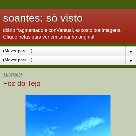
soantes: só visto
diário fragmentado e conVentual, exposto por imagens.
Clique nelas para ver em tamanho original.
▼
▼
31/07/2025
Foz do Tejo