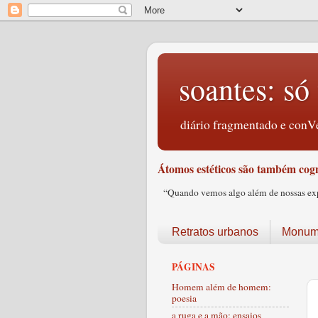
soantes: só 
diário fragmentado e conVe
Átomos estéticos são também cogn
“Quando vemos algo além de nossas expec
Retratos urbanos
Monume
PÁGINAS
Homem além de homem:
poesia
a ruga e a mão: ensaios