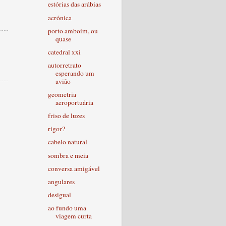
estórias das arábias
acrónica
porto amboim, ou
quase
catedral xxi
autorretrato
esperando um
avião
geometria
aeroportuária
friso de luzes
rigor?
cabelo natural
sombra e meia
conversa amigável
angulares
desigual
ao fundo uma
viagem curta