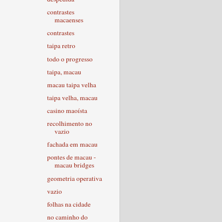
contrastes
macaenses
contrastes
taipa retro
todo o progresso
taipa, macau
macau taipa velha
taipa velha, macau
casino maoísta
recolhimento no
vazio
fachada em macau
pontes de macau -
macau bridges
geometria operativa
vazio
folhas na cidade
no caminho do