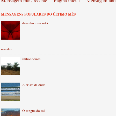
Mensagem mais recente
Página inicial
Mensagem anti
MENSAGENS POPULARES DO ÚLTIMO MÊS
desenho num sofá
ressalva
imbondeiros
A crista da onda
O sangue do sol