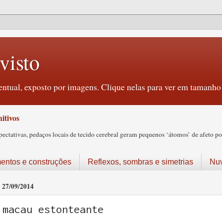
visto
ntual, exposto por imagens. Clique nelas para ver em tamanho 
itivos
tativas, pedaços locais de tecido cerebral geram pequenos ‘átomos’ de afeto pos
ntos e construções
Reflexos, sombras e simetrias
Nu
27/09/2014
macau estonteante