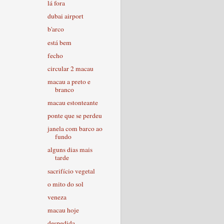
lá fora
dubai airport
b'arco
está bem
fecho
circular 2 macau
macau a preto e
branco
macau estonteante
ponte que se perdeu
janela com barco ao
fundo
alguns dias mais
tarde
sacrifício vegetal
o mito do sol
veneza
macau hoje
despedida