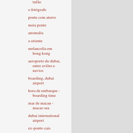
tufão
o fotógrafo
ponte com aterro
meia ponte
anomalia
a oriente
melancolia em
hong kong
aeroporto do dubai,
entre aviões e
navios
boarding, dubai
airport
hora de embarque -
boarding time
mar de macau -
macao sea
dubai international
airport
ex-ponte-cais