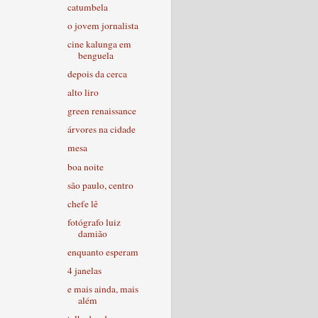
catumbela
o jovem jornalista
cine kalunga em
benguela
depois da cerca
alto liro
green renaissance
árvores na cidade
mesa
boa noite
são paulo, centro
chefe lê
fotógrafo luiz
damião
enquanto esperam
4 janelas
e mais ainda, mais
além