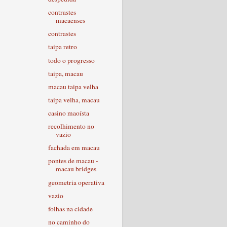
contrastes
macaenses
contrastes
taipa retro
todo o progresso
taipa, macau
macau taipa velha
taipa velha, macau
casino maoísta
recolhimento no
vazio
fachada em macau
pontes de macau -
macau bridges
geometria operativa
vazio
folhas na cidade
no caminho do