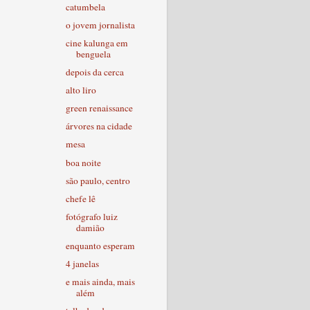
catumbela
o jovem jornalista
cine kalunga em
benguela
depois da cerca
alto liro
green renaissance
árvores na cidade
mesa
boa noite
são paulo, centro
chefe lê
fotógrafo luiz
damião
enquanto esperam
4 janelas
e mais ainda, mais
além