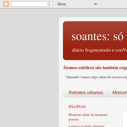
soantes: só 
diário fragmentado e conVe
Átomos estéticos são também cogn
“Quando vemos algo além de nossas expec
Retratos urbanos
Monume
PÁGINAS
Homem além de homem:
poesia
a ruga e a mão: ensaios