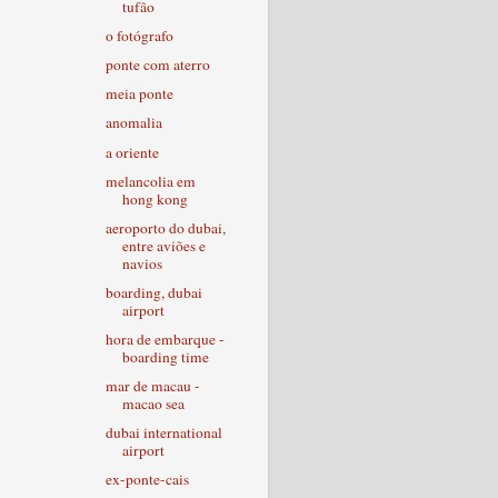
tufão
o fotógrafo
ponte com aterro
meia ponte
anomalia
a oriente
melancolia em
hong kong
aeroporto do dubai,
entre aviões e
navios
boarding, dubai
airport
hora de embarque -
boarding time
mar de macau -
macao sea
dubai international
airport
ex-ponte-cais