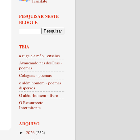
Translate
PESQUISAR NESTE
BLOGUE
TEIA
a ruga e a mão - ensaios
Avançando nas desOras -
poemas
Colagens - poemas
o além homem - poemas
dispersos
O além-homem - livro
O Ressurrecto
Intermitente
ARQUIVO
2026
(252)
►