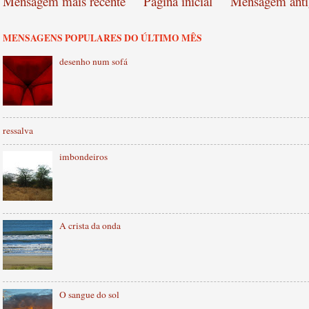
Mensagem mais recente
Página inicial
Mensagem anti
MENSAGENS POPULARES DO ÚLTIMO MÊS
desenho num sofá
ressalva
imbondeiros
A crista da onda
O sangue do sol