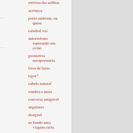
estórias das arábias
acrónica
porto amboim, ou
quase
catedral xxi
autorretrato
esperando um
avião
geometria
aeroportuária
friso de luzes
rigor?
cabelo natural
sombra e meia
conversa amigável
angulares
desigual
ao fundo uma
viagem curta