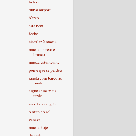
lá fora
dubai airport
b'arco
está bem
fecho
circular 2 macau
macau a preto e
branco
macau estonteante
ponte que se perdeu
janela com barco ao
fundo
alguns dias mais
tarde
sacrifício vegetal
o mito do sol
veneza
macau hoje
despedida