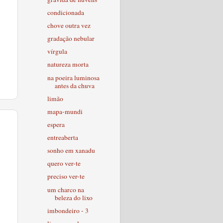
condicionada
chove outra vez
gradação nebular
vírgula
natureza morta
na poeira luminosa
antes da chuva
limão
mapa-mundi
espera
entreaberta
sonho em xanadu
quero ver-te
preciso ver-te
um charco na
beleza do lixo
imbondeiro - 3