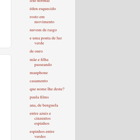
lixo normal
éden esquecido
rosto em
movimento
nuvem de rasgo
e uma ponta de luz
verde
de ouro
mãe e filha
passeando
mauphone
casamento
que nome lhe deste?
paula films
ana, de benguela
entre azuis e
cinzentos
espinhos
espinhos entre
verdes