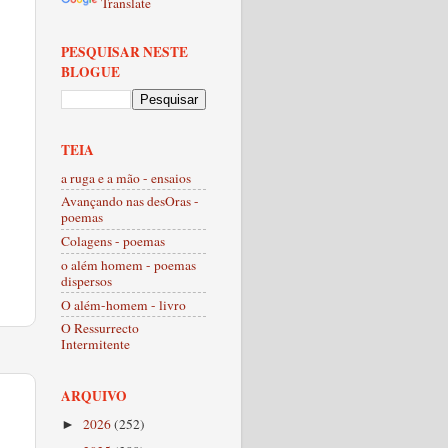
Translate
PESQUISAR NESTE
BLOGUE
TEIA
a ruga e a mão - ensaios
Avançando nas desOras -
poemas
Colagens - poemas
o além homem - poemas
dispersos
O além-homem - livro
O Ressurrecto
Intermitente
ARQUIVO
2026
(252)
►