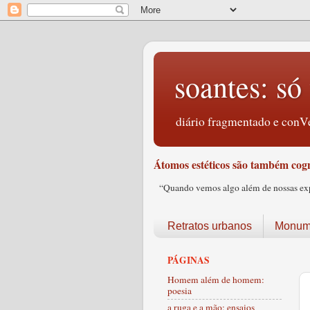
soantes: só 
diário fragmentado e conVe
Átomos estéticos são também cogn
“Quando vemos algo além de nossas expec
Retratos urbanos
Monume
PÁGINAS
Homem além de homem:
poesia
a ruga e a mão: ensaios