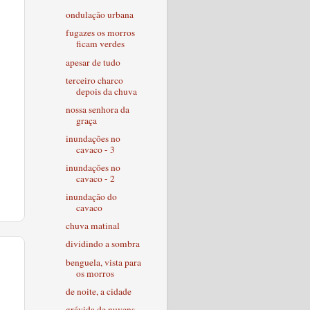
ondulação urbana
fugazes os morros
ficam verdes
apesar de tudo
terceiro charco
depois da chuva
nossa senhora da
graça
inundações no
cavaco - 3
inundações no
cavaco - 2
inundação do
cavaco
chuva matinal
dividindo a sombra
benguela, vista para
os morros
de noite, a cidade
grávida de nuvens