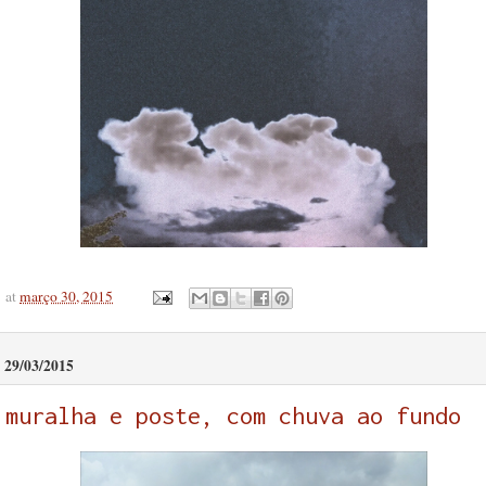
at
março 30, 2015
29/03/2015
muralha e poste, com chuva ao fundo