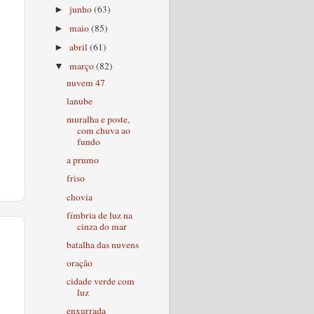
junho
(63)
►
maio
(85)
►
abril
(61)
►
março
(82)
▼
nuvem 47
lanube
muralha e poste,
com chuva ao
fundo
a prumo
friso
chovia
fímbria de luz na
cinza do mar
batalha das nuvens
oração
cidade verde com
luz
enxurrada