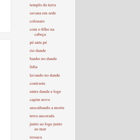
templo da terra
savana em sede
colonato
com o filho na
cabeça
pé ante pé
rio dande
banho no dande
lídia
lavando no dande
contraste
entre dande e loge
capim novo
auscultando a morte
terra ancorada
junto ao loge junto
ao mar
ressaca