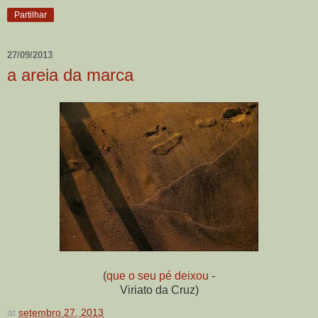
Partilhar
27/09/2013
a areia da marca
(
que o seu pé deixou
-
Viriato da Cruz)
at
setembro 27, 2013