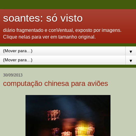
soantes: só visto
diário fragmentado e conVentual, exposto por imagens.
Clique nelas para ver em tamanho original.
▼
▼
30/09/2013
computação chinesa para aviões