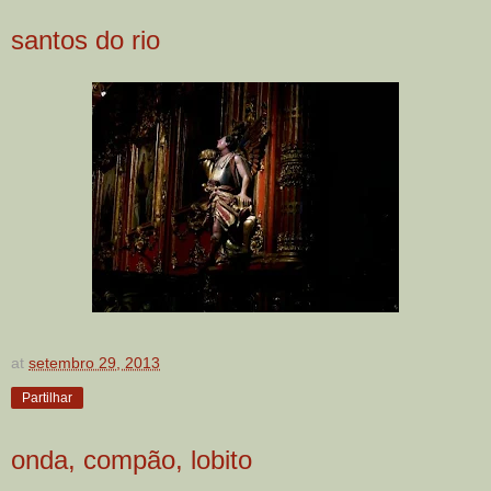
santos do rio
at
setembro 29, 2013
Partilhar
onda, compão, lobito