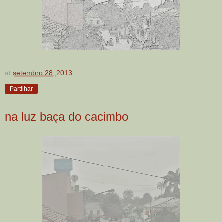
at
setembro 28, 2013
Partilhar
na luz baça do cacimbo