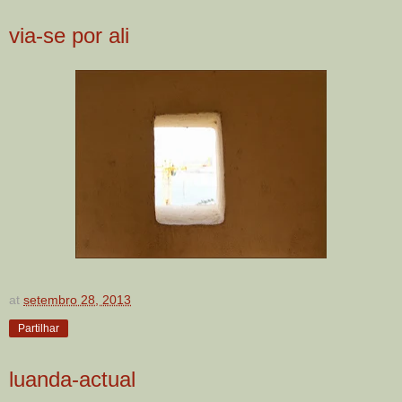
via-se por ali
at
setembro 28, 2013
Partilhar
luanda-actual