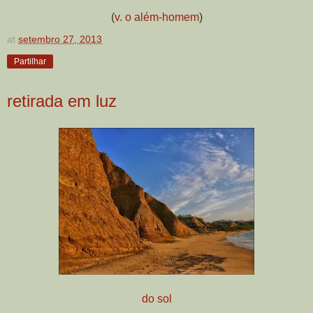
(
v. o além-homem
)
at
setembro 27, 2013
Partilhar
retirada em luz
do sol