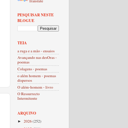
Translate
PESQUISAR NESTE
BLOGUE
TEIA
a ruga e a mão - ensaios
Avançando nas desOras -
poemas
Colagens - poemas
o além homem - poemas
dispersos
O além-homem - livro
O Ressurrecto
Intermitente
ARQUIVO
2026
(252)
►