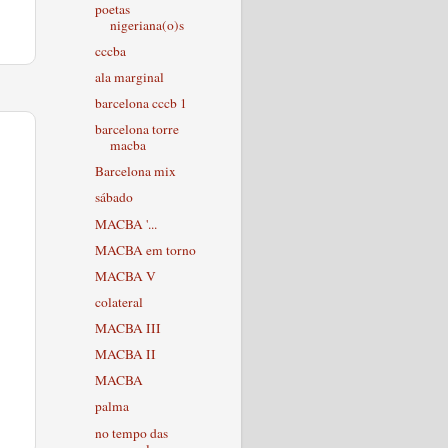
poetas
nigeriana(o)s
cccba
ala marginal
barcelona cccb 1
barcelona torre
macba
Barcelona mix
sábado
MACBA '...
MACBA em torno
MACBA V
colateral
MACBA III
MACBA II
MACBA
palma
no tempo das