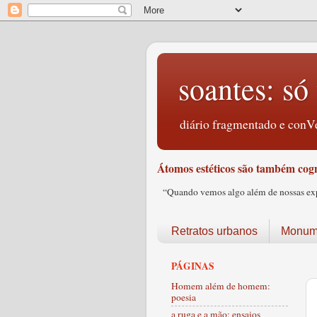
soantes: só 
diário fragmentado e conVe
Átomos estéticos são também cogn
“Quando vemos algo além de nossas expec
Retratos urbanos
Monume
PÁGINAS
Homem além de homem:
poesia
a ruga e a mão: ensaios