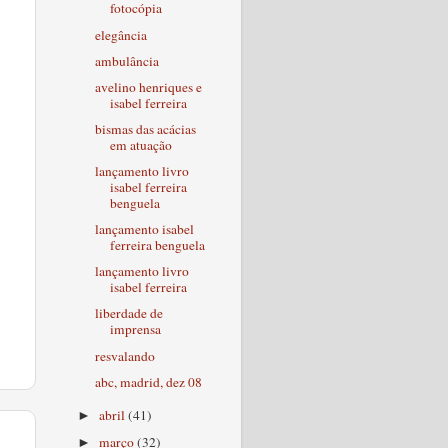
fotocópia
elegância
ambulância
avelino henriques e
isabel ferreira
bismas das acácias
em atuação
lançamento livro
isabel ferreira
benguela
lançamento isabel
ferreira benguela
lançamento livro
isabel ferreira
liberdade de
imprensa
resvalando
abc, madrid, dez 08
abril
(41)
►
março
(32)
►