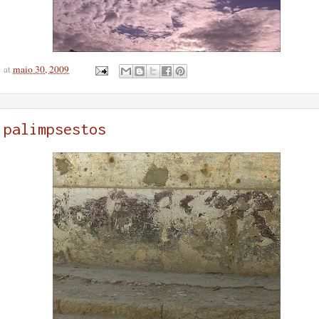
at
maio 30, 2009
palimpsestos