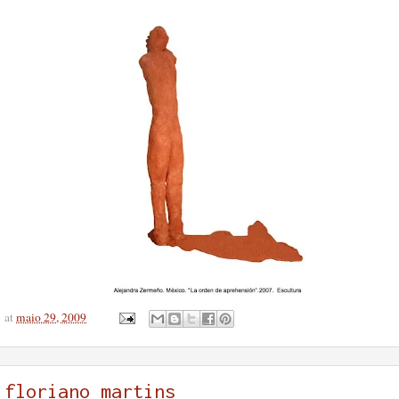
at
maio 29, 2009
floriano martins