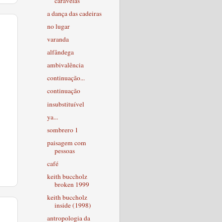
caravelas
a dança das cadeiras
no lugar
varanda
alfândega
ambivalência
continuação...
continuação
insubstituível
ya...
sombrero 1
paisagem com
pessoas
café
keith buccholz
broken 1999
keith buccholz
inside (1998)
antropologia da