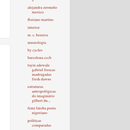
alejandra zermeño
mexico
floriano martins
interior
m. c. bezerra
museologia
by cycles
barcelona cccb
toyin adewale
gabriel frescas
madrugadas
fresh dawns
estruturas
antropológicas
do imaginário
gilbert du...
femi fatoba poeta
nigeriano
políticas
comparadas