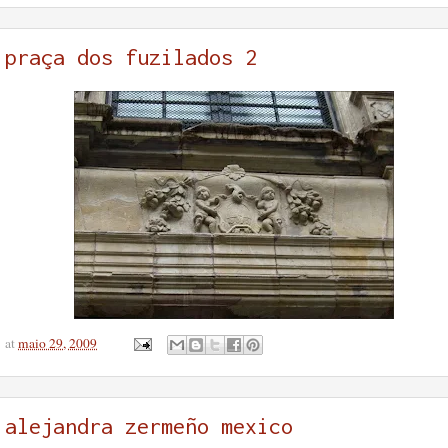
praça dos fuzilados 2
at
maio 29, 2009
alejandra zermeño mexico