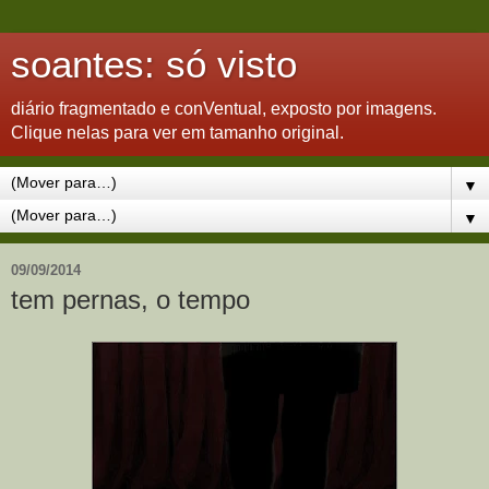
soantes: só visto
diário fragmentado e conVentual, exposto por imagens.
Clique nelas para ver em tamanho original.
▼
▼
09/09/2014
tem pernas, o tempo