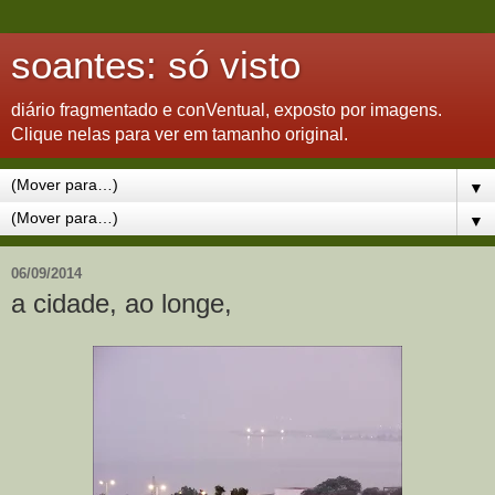
soantes: só visto
diário fragmentado e conVentual, exposto por imagens.
Clique nelas para ver em tamanho original.
▼
▼
06/09/2014
a cidade, ao longe,