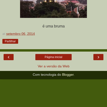
é uma bruma
at
setembro 06, 2014
Partilhar
‹
›
Página inicial
Ver a versão da Web
Com tecnologia do
Blogger
.