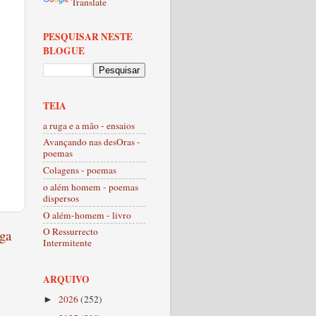
Translate
PESQUISAR NESTE
BLOGUE
TEIA
a ruga e a mão - ensaios
Avançando nas desOras -
poemas
Colagens - poemas
o além homem - poemas
dispersos
O além-homem - livro
O Ressurrecto
ga
Intermitente
ARQUIVO
2026
(252)
►