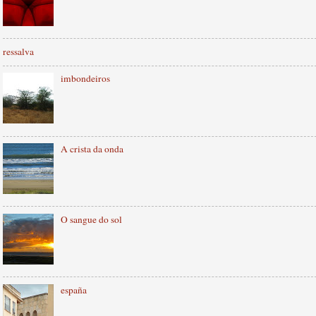
ressalva
imbondeiros
A crista da onda
O sangue do sol
españa