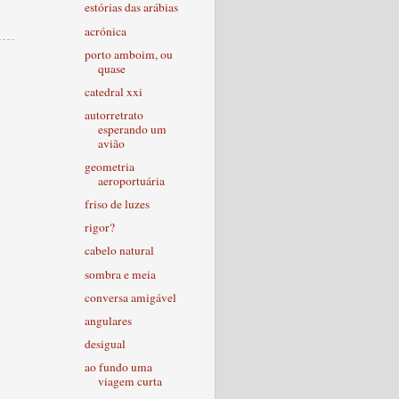
estórias das arábias
acrónica
porto amboim, ou
quase
catedral xxi
autorretrato
esperando um
avião
geometria
aeroportuária
friso de luzes
rigor?
cabelo natural
sombra e meia
conversa amigável
angulares
desigual
ao fundo uma
viagem curta