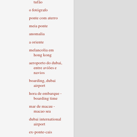
tufão
o fotógrafo
ponte com aterro
meia ponte
anomalia
a oriente
melancolia em
hong kong
aeroporto do dubai,
entre aviões e
navios
boarding, dubai
airport
hora de embarque -
boarding time
mar de macau -
macao sea
dubai international
airport
ex-ponte-cais