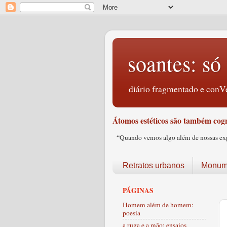
soantes: só 
diário fragmentado e conVe
Átomos estéticos são também cogn
“Quando vemos algo além de nossas expec
Retratos urbanos
Monume
PÁGINAS
Homem além de homem:
poesia
a ruga e a mão: ensaios