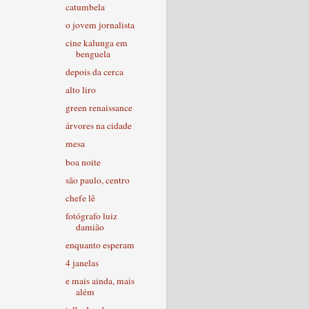
catumbela
o jovem jornalista
cine kalunga em
benguela
depois da cerca
alto liro
green renaissance
árvores na cidade
mesa
boa noite
são paulo, centro
chefe lê
fotógrafo luiz
damião
enquanto esperam
4 janelas
e mais ainda, mais
além