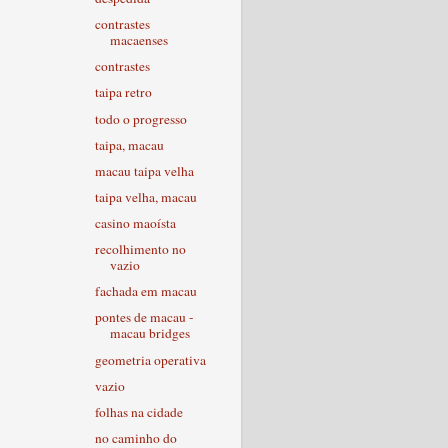
contrastes
macaenses
contrastes
taipa retro
todo o progresso
taipa, macau
macau taipa velha
taipa velha, macau
casino maoísta
recolhimento no
vazio
fachada em macau
pontes de macau -
macau bridges
geometria operativa
vazio
folhas na cidade
no caminho do