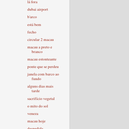
lá fora
dubai airport
b'arco
está bem
fecho
circular 2 macau
macau a preto e
branco
macau estonteante
ponte que se perdeu
janela com barco ao
fundo
alguns dias mais
tarde
sacrifício vegetal
o mito do sol
veneza
macau hoje
despedida