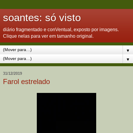
soantes: só visto
diário fragmentado e conVentual, exposto por imagens.
Clique nelas para ver em tamanho original.
▼
▼
31/12/2019
Farol estrelado