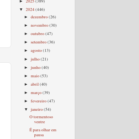
2025
(389)
►
2024
(446)
▼
dezembro
(26)
►
novembro
(30)
►
outubro
(47)
►
setembro
(36)
►
agosto
(13)
►
julho
(21)
►
junho
(40)
►
maio
(53)
►
abril
(40)
►
março
(39)
►
fevereiro
(47)
►
janeiro
(54)
▼
O tormentoso
ventre
É para olhar em
pausa