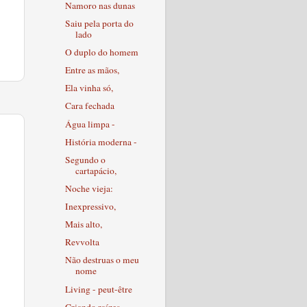
Namoro nas dunas
Saiu pela porta do
lado
O duplo do homem
Entre as mãos,
Ela vinha só,
Cara fechada
Água limpa -
História moderna -
Segundo o
cartapácio,
Noche vieja:
Inexpressivo,
Mais alto,
Revvolta
Não destruas o meu
nome
Living - peut-être
Criando raízes