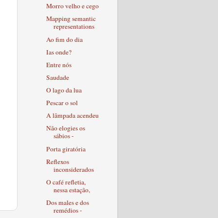
Morro velho e cego
Mapping semantic
representations
Ao fim do dia
Ias onde?
Entre nós
Saudade
O lago da lua
Pescar o sol
A lâmpada acendeu
Não elogies os
sábios -
Porta giratória
Reflexos
inconsiderados
O café refletia,
nessa estação,
Dos males e dos
remédios -