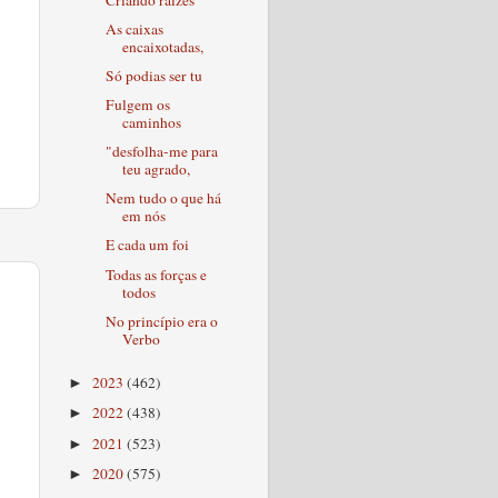
As caixas
encaixotadas,
Só podias ser tu
Fulgem os
caminhos
"desfolha-me para
teu agrado,
Nem tudo o que há
em nós
E cada um foi
Todas as forças e
todos
No princípio era o
Verbo
2023
(462)
►
2022
(438)
►
2021
(523)
►
2020
(575)
►