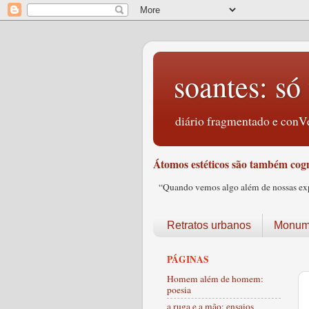
soantes: só 
diário fragmentado e conVe
Átomos estéticos são também cogn
“Quando vemos algo além de nossas expec
Retratos urbanos
Monume
PÁGINAS
Homem além de homem:
poesia
a ruga e a mão: ensaios