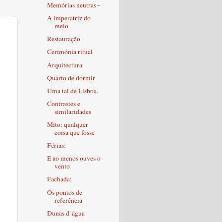
Memórias neutras -
A imperatriz do
meio
Restauração
Cerimónia ritual
Arquitectura
Quarto de dormir
Uma tal de Lisboa,
Contrastes e
similaridades
Mito: qualquer
coisa que fosse
Férias:
E ao menos ouves o
vento
Fachada:
Os pontos de
referência
Dunas d' água