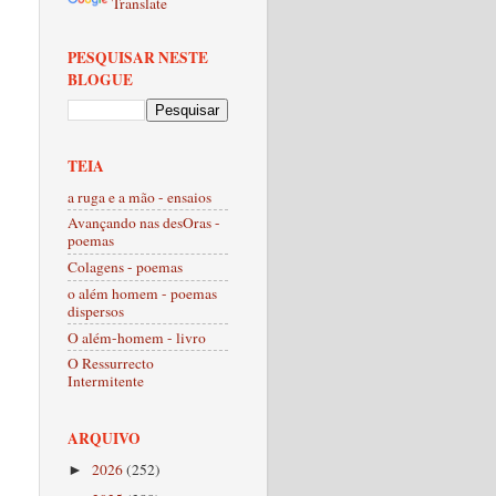
Translate
PESQUISAR NESTE
BLOGUE
TEIA
a ruga e a mão - ensaios
Avançando nas desOras -
poemas
Colagens - poemas
o além homem - poemas
dispersos
O além-homem - livro
O Ressurrecto
Intermitente
ARQUIVO
2026
(252)
►