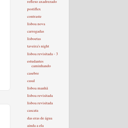
reflexo axadrezado
postiflex
contraste
lisboa nova
carregadas
lisboetas
taveira's night
lisboa revisitada - 3
estudantes
caminhando
casebre
casal
lisboa manhã
lisboa revisitada
lisboa revisitada
cascata
das eras de água
ainda a ela