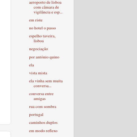
aeroporto de lisboa
com câmara de
vigilância e esp...
em riste
no hotel o passo
espelho taveira,
lisboa
negociação
por antónio quino
ela
vista mista
ela vinha sem muita
conversa...
conversa entre
amigas
rua com sombra
portugal
caminhos duplos
em modo reflexo