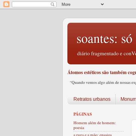
soantes: só 
diário fragmentado e conVe
Átomos estéticos são também cogn
“Quando vemos algo além de nossas expec
Retratos urbanos
Monume
PÁGINAS
Homem além de homem:
poesia
a ruga e a mão: ensaios