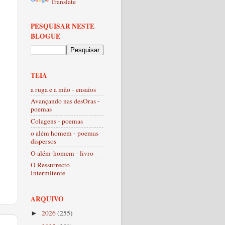
Translate
PESQUISAR NESTE
BLOGUE
TEIA
a ruga e a mão - ensaios
Avançando nas desOras -
poemas
Colagens - poemas
o além homem - poemas
dispersos
O além-homem - livro
O Ressurrecto
Intermitente
ARQUIVO
2026
(255)
►