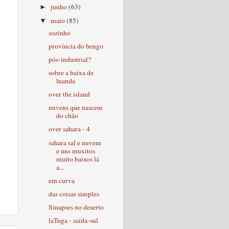
junho
(63)
►
maio
(85)
▼
sozinho
província do bengo
pós-industrial?
sobre a baixa de
luanda
over the island
nuvens que nascem
do chão
over sahara - 4
sahara sal e nuvem
e uns muxitos
muito baixos lá
a...
em curva
das coisas simples
Sinapses no deserto
laTuga - saída-sul