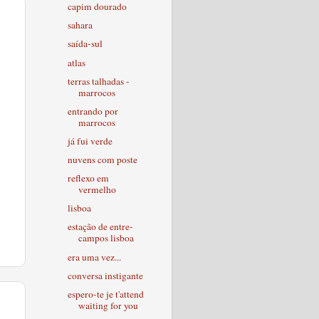
capim dourado
sahara
saída-sul
atlas
terras talhadas -
marrocos
entrando por
marrocos
já fui verde
nuvens com poste
reflexo em
vermelho
lisboa
estação de entre-
campos lisboa
era uma vez...
conversa instigante
espero-te je t'attend
waiting for you