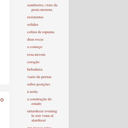
sombreiro, visto da
praia morena
resistentes
solidez
colina de espuma
duas rocas
o começo
rosa nuvem
coração
bebedeira
vazio de pernas
sobre posições
à noite
to
a construção do
estado
entardecer evening
le soir venu al
atardecer
um pouco antes