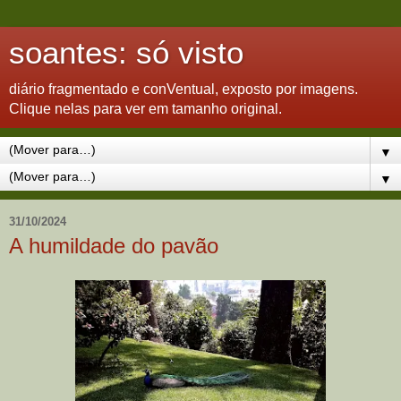
soantes: só visto
diário fragmentado e conVentual, exposto por imagens.
Clique nelas para ver em tamanho original.
▼
▼
31/10/2024
A humildade do pavão