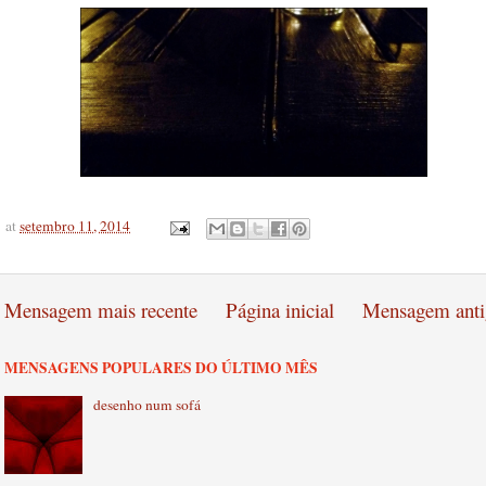
at
setembro 11, 2014
Mensagem mais recente
Página inicial
Mensagem anti
MENSAGENS POPULARES DO ÚLTIMO MÊS
desenho num sofá