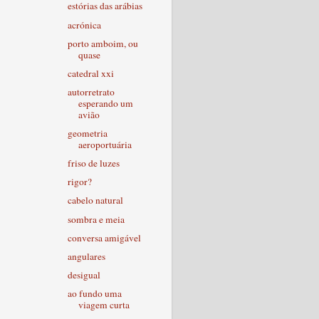
estórias das arábias
acrónica
porto amboim, ou
quase
catedral xxi
autorretrato
esperando um
avião
geometria
aeroportuária
friso de luzes
rigor?
cabelo natural
sombra e meia
conversa amigável
angulares
desigual
ao fundo uma
viagem curta