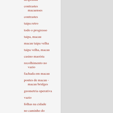
contrastes
macaenses
contrastes
taipa retro
todo o progresso
taipa, macau
macau taipa velha
taipa velha, macau
casino maoísta
recolhimento no
vazio
fachada em macau
pontes de macau -
macau bridges
geometria operativa
vazio
folhas na cidade
no caminho do