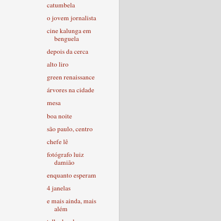
catumbela
o jovem jornalista
cine kalunga em
benguela
depois da cerca
alto liro
green renaissance
árvores na cidade
mesa
boa noite
são paulo, centro
chefe lê
fotógrafo luiz
damião
enquanto esperam
4 janelas
e mais ainda, mais
além