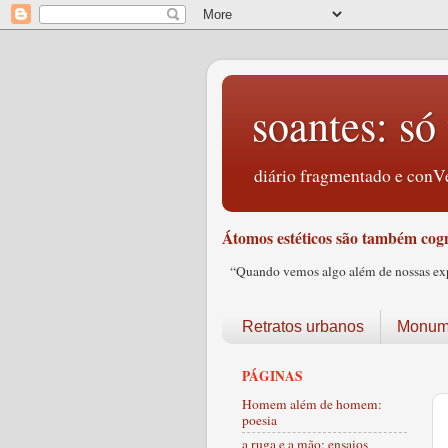
soantes: só 
diário fragmentado e conVe
Átomos estéticos são também cogn
“Quando vemos algo além de nossas expec
Retratos urbanos
Monume
PÁGINAS
Homem além de homem:
poesia
a ruga e a mão: ensaios