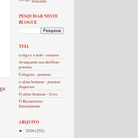
Translate
PESQUISAR NESTE
BLOGUE
TEIA
a ruga e a mão - ensaios
Avançando nas desOras -
poemas
Colagens - poemas
o além homem - poemas
dispersos
ga
O além-homem - livro
O Ressurrecto
Intermitente
ARQUIVO
2026
(252)
►