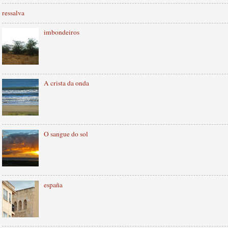
ressalva
imbondeiros
A crista da onda
O sangue do sol
españa