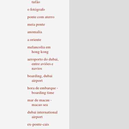
tufão
o fotógrafo
ponte com aterro
meia ponte
anomalia
a oriente
melancolia em
hong kong
aeroporto do dubai,
entre aviões e
navios
boarding, dubai
airport
hora de embarque -
boarding time
mar de macau -
macao sea
dubai international
airport
ex-ponte-cais