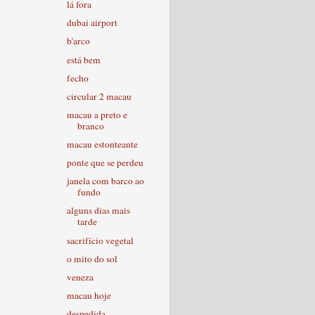
lá fora
dubai airport
b'arco
está bem
fecho
circular 2 macau
macau a preto e
branco
macau estonteante
ponte que se perdeu
janela com barco ao
fundo
alguns dias mais
tarde
sacrifício vegetal
o mito do sol
veneza
macau hoje
despedida