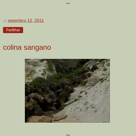
~
at
setembro 12, 2011
Partilhar
colina sangano
~