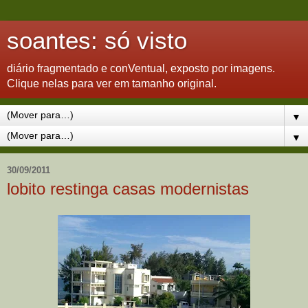
soantes: só visto
diário fragmentado e conVentual, exposto por imagens.
Clique nelas para ver em tamanho original.
▼
▼
30/09/2011
lobito restinga casas modernistas