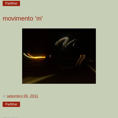
Partilhar
movimento 'm'
at
setembro 06, 2011
Partilhar