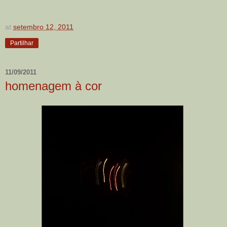
at
setembro 12, 2011
Partilhar
11/09/2011
homenagem à cor