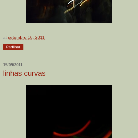
at
setembro 16, 2011
Partilhar
15/09/2011
linhas curvas