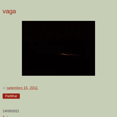
vaga
at
setembro 15, 2011
Partilhar
14/09/2011