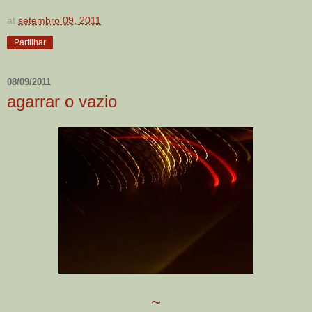
at
setembro 09, 2011
Partilhar
08/09/2011
agarrar o vazio
~