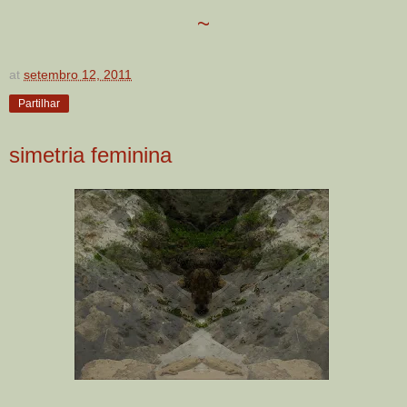
~
at
setembro 12, 2011
Partilhar
simetria feminina