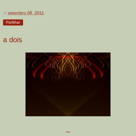
at
setembro 08, 2011
Partilhar
a dois
~