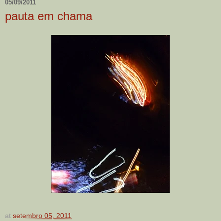
05/09/2011
pauta em chama
at
setembro 05, 2011