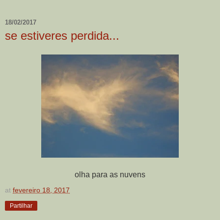
18/02/2017
se estiveres perdida...
olha para as nuvens
at
fevereiro 18, 2017
Partilhar