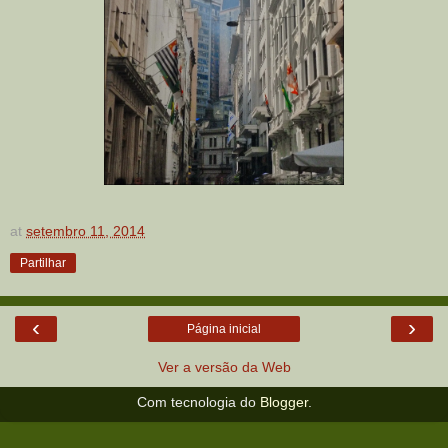
at
setembro 11, 2014
Partilhar
‹
›
Página inicial
Ver a versão da Web
Com tecnologia do
Blogger
.