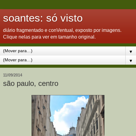
soantes: só visto
diário fragmentado e conVentual, exposto por imagens.
Clique nelas para ver em tamanho original.
▼
▼
11/09/2014
são paulo, centro