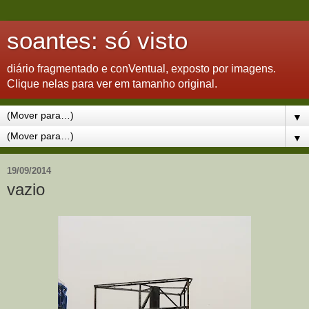
soantes: só visto
diário fragmentado e conVentual, exposto por imagens.
Clique nelas para ver em tamanho original.
▼
▼
19/09/2014
vazio