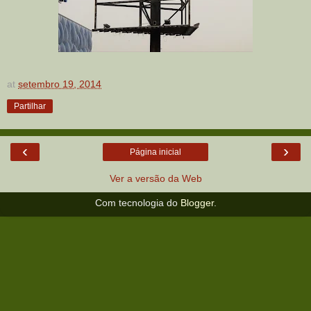
at
setembro 19, 2014
Partilhar
‹
›
Página inicial
Ver a versão da Web
Com tecnologia do
Blogger
.