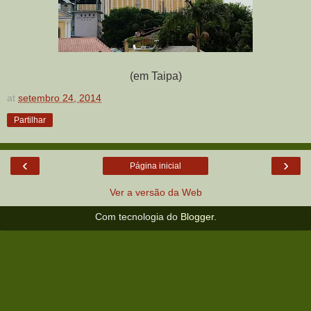
(em Taipa)
at
setembro 24, 2014
Partilhar
‹
›
Página inicial
Ver a versão da Web
Com tecnologia do
Blogger
.