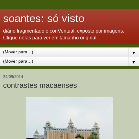
soantes: só visto
diário fragmentado e conVentual, exposto por imagens.
Clique nelas para ver em tamanho original.
▼
▼
24/09/2014
contrastes macaenses