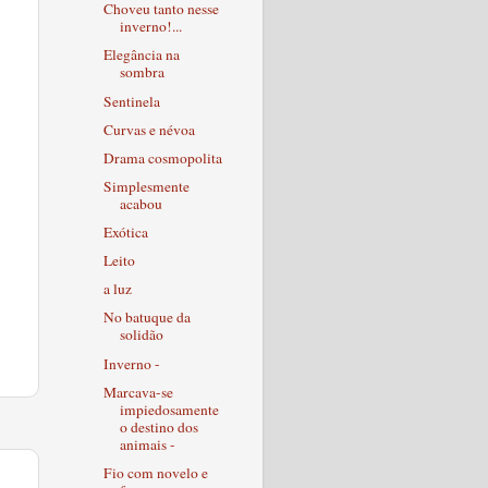
Choveu tanto nesse
inverno!...
Elegância na
sombra
Sentinela
Curvas e névoa
Drama cosmopolita
Simplesmente
acabou
Exótica
Leito
a luz
No batuque da
solidão
Inverno -
Marcava-se
impiedosamente
o destino dos
animais -
Fio com novelo e