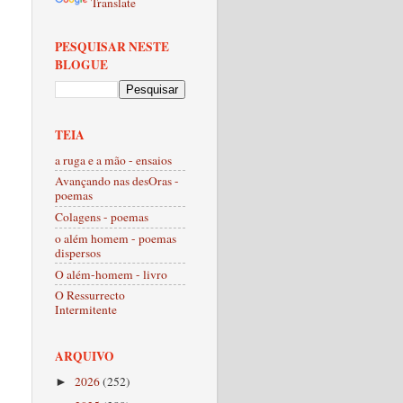
Translate
PESQUISAR NESTE
BLOGUE
TEIA
a ruga e a mão - ensaios
Avançando nas desOras -
poemas
Colagens - poemas
o além homem - poemas
dispersos
O além-homem - livro
O Ressurrecto
Intermitente
ARQUIVO
2026
(252)
►