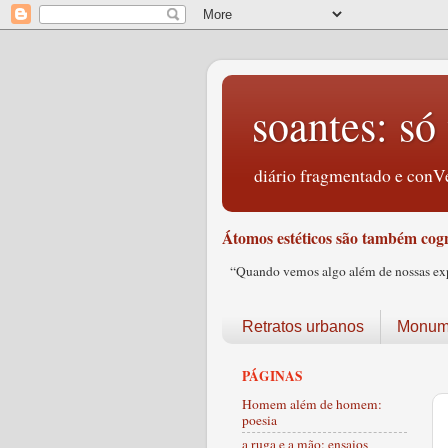
soantes: só 
diário fragmentado e conVe
Átomos estéticos são também cogn
“Quando vemos algo além de nossas expec
Retratos urbanos
Monume
PÁGINAS
Homem além de homem:
poesia
a ruga e a mão: ensaios