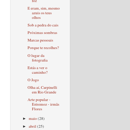
foz
E eram, sim, mesmo
azuis os teus
olhos
Sob a pedra do cais
Próximas sombras
Marcas pessoais
Porque te recolhes?
O lugar da
fotografia
Estás a ver o
caminho?
O Jogo
Olha aí, Carpinelli
em Rio Grande
Arte popular -
Estremoz - irmãs
Flores
maio
(28)
►
abril
(25)
►