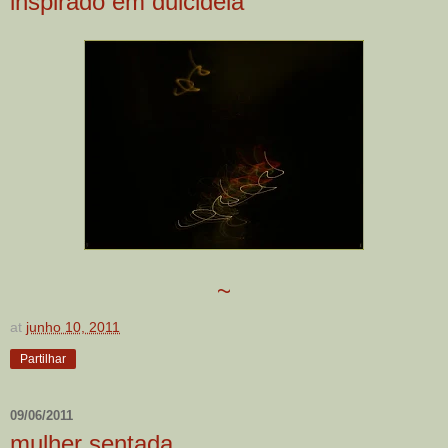
inspirado em dulcideia
~
at
junho 10, 2011
Partilhar
09/06/2011
mulher sentada