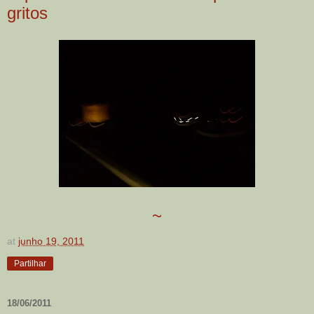
gritos
~
at
junho 19, 2011
Partilhar
18/06/2011