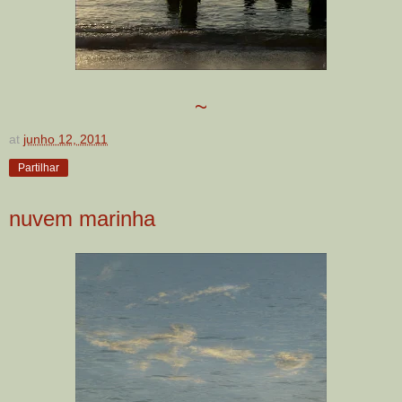
~
at
junho 12, 2011
Partilhar
nuvem marinha