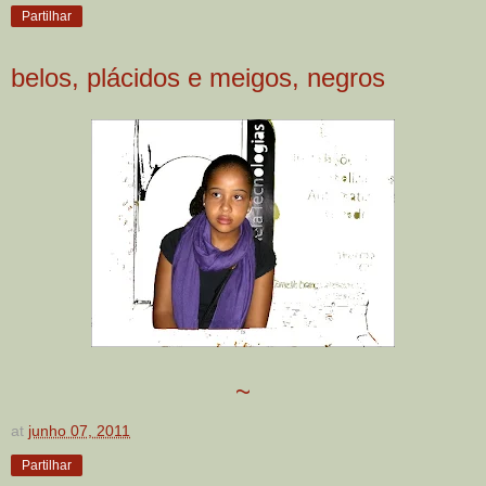
Partilhar
belos, plácidos e meigos, negros
~
at
junho 07, 2011
Partilhar