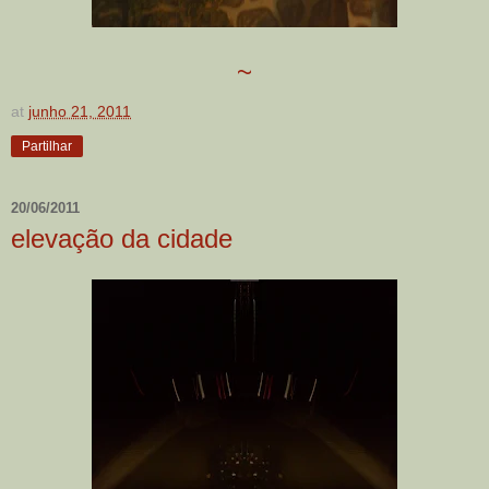
~
at
junho 21, 2011
Partilhar
20/06/2011
elevação da cidade