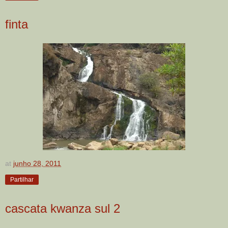
finta
at
junho 28, 2011
Partilhar
cascata kwanza sul 2