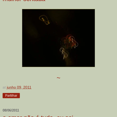
~
at
junho 09, 2011
Partilhar
08/06/2011