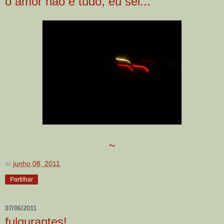
o amor não é tudo, eu sei...
~
at
junho 08, 2011
Partilhar
07/06/2011
fulgurantes!