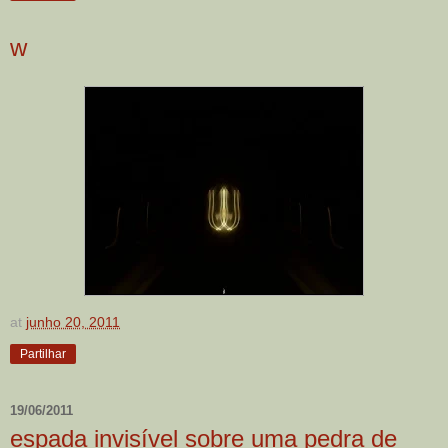
w
at
junho 20, 2011
Partilhar
19/06/2011
espada invisível sobre uma pedra de