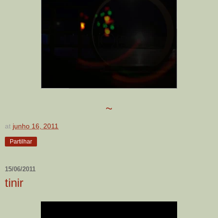
~
at
junho 16, 2011
Partilhar
15/06/2011
tinir