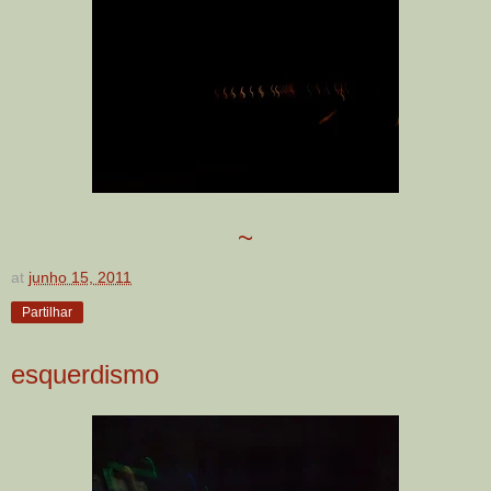
~
at
junho 15, 2011
Partilhar
esquerdismo