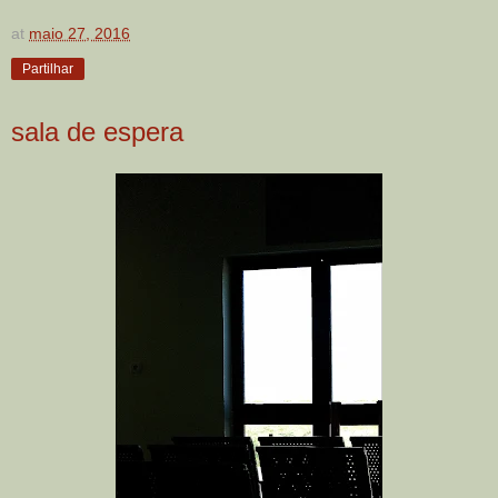
at
maio 27, 2016
Partilhar
sala de espera