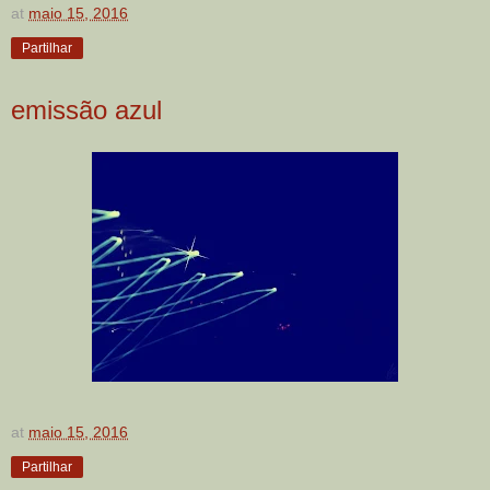
at
maio 15, 2016
Partilhar
emissão azul
at
maio 15, 2016
Partilhar