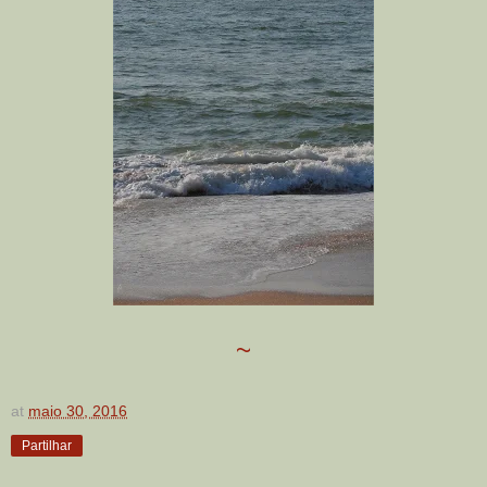
~
at
maio 30, 2016
Partilhar