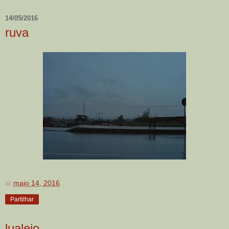
14/05/2016
ruva
at
maio 14, 2016
Partilhar
lualejo