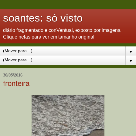
soantes: só visto
diário fragmentado e conVentual, exposto por imagens.
Clique nelas para ver em tamanho original.
▼
▼
30/05/2016
fronteira