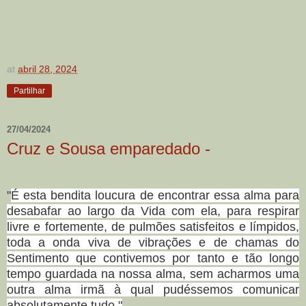
at
abril 28, 2024
Partilhar
27/04/2024
Cruz e Sousa emparedado -
"
É esta bendita loucura de encontrar essa alma para
desabafar ao largo da Vida com ela, para respirar
livre e fortemente, de pulmões satisfeitos e límpidos,
toda a onda viva de vibrações e de chamas do
Sentimento que contivemos por tanto e tão longo
tempo guardada na nossa alma, sem acharmos uma
outra alma irmã à qual pudéssemos comunicar
absolutamente tudo."