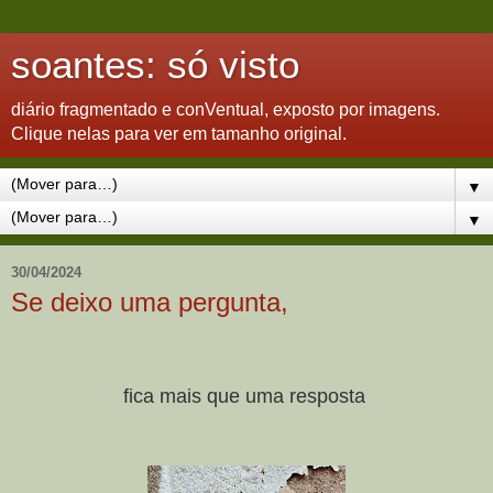
soantes: só visto
diário fragmentado e conVentual, exposto por imagens.
Clique nelas para ver em tamanho original.
▼
▼
30/04/2024
Se deixo uma pergunta,
fica mais que uma resposta