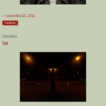
at
novembro 15, 2011
Partilhar
13/11/2011
lar