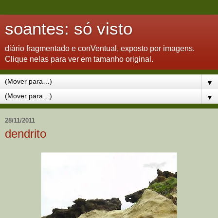
soantes: só visto
diário fragmentado e conVentual, exposto por imagens.
Clique nelas para ver em tamanho original.
▼
▼
28/11/2011
dendrito