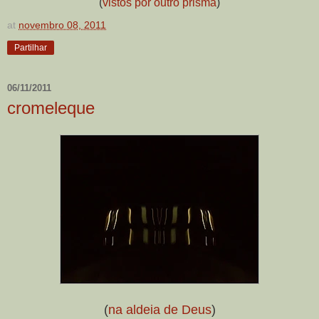
(
vistos por outro prisma
)
at
novembro 08, 2011
Partilhar
06/11/2011
cromeleque
(
na aldeia de Deus
)