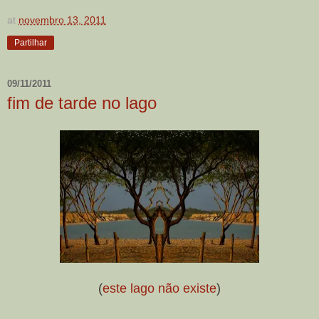
at
novembro 13, 2011
Partilhar
09/11/2011
fim de tarde no lago
(
este lago não existe
)