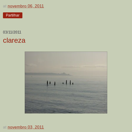
at
novembro 06, 2011
Partilhar
03/11/2011
clareza
at
novembro 03, 2011