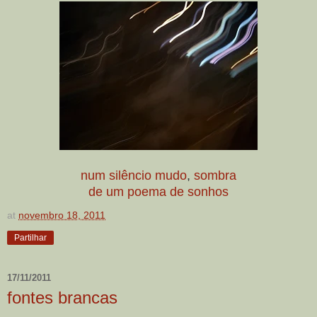
num silêncio mudo
,
sombra
de um poema de sonhos
at
novembro 18, 2011
Partilhar
17/11/2011
fontes brancas