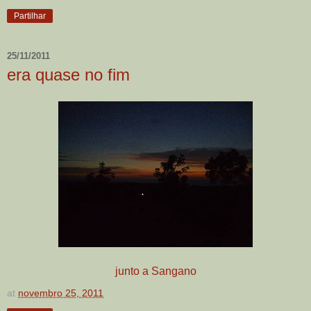
Partilhar
25/11/2011
era quase no fim
junto a Sangano
at
novembro 25, 2011