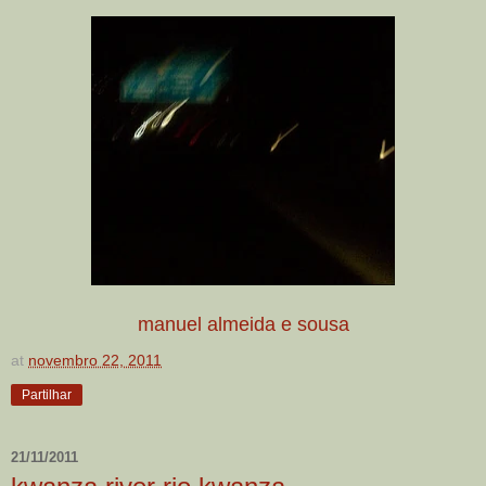
manuel almeida e sousa
at
novembro 22, 2011
Partilhar
21/11/2011