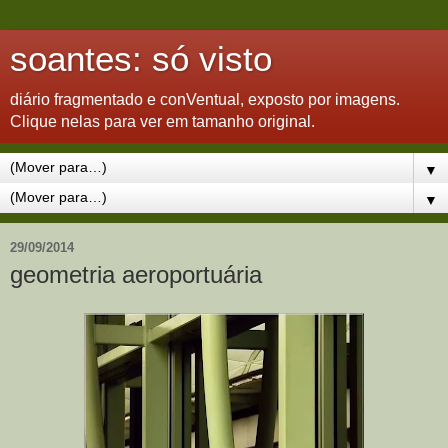
soantes: só visto
diário fragmentado e conVentual, exposto por imagens.
Clique nelas para ver em tamanho original.
▼
▼
29/09/2014
geometria aeroportuária