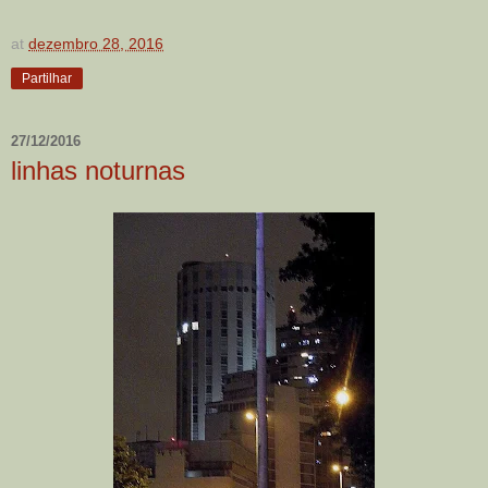
at
dezembro 28, 2016
Partilhar
27/12/2016
linhas noturnas