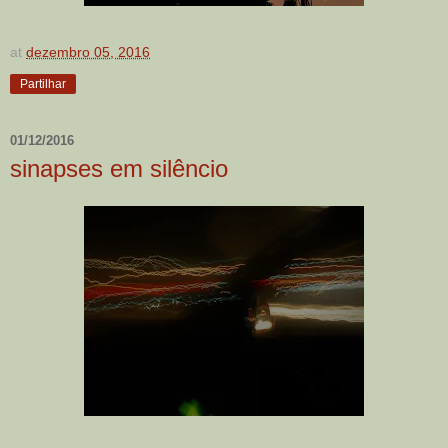
at
dezembro 05, 2016
Partilhar
01/12/2016
sinapses em silêncio