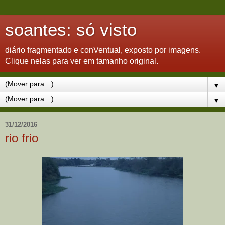
soantes: só visto
diário fragmentado e conVentual, exposto por imagens.
Clique nelas para ver em tamanho original.
▼
▼
31/12/2016
rio frio