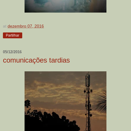
at
dezembro 07, 2016
Partilhar
05/12/2016
comunicações tardias