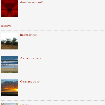
desenho num sofá
ressalva
imbondeiros
A crista da onda
O sangue do sol
españa