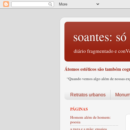
soantes: só 
diário fragmentado e conVe
Átomos estéticos são também cogn
“Quando vemos algo além de nossas expec
Retratos urbanos
Monume
PÁGINAS
Homem além de homem:
poesia
a ruga e a mão: ensaios