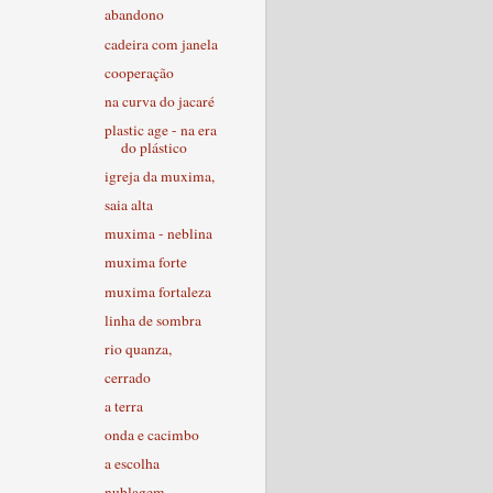
abandono
cadeira com janela
cooperação
na curva do jacaré
plastic age - na era
do plástico
igreja da muxima,
saia alta
muxima - neblina
muxima forte
muxima fortaleza
linha de sombra
rio quanza,
cerrado
a terra
onda e cacimbo
a escolha
nublagem