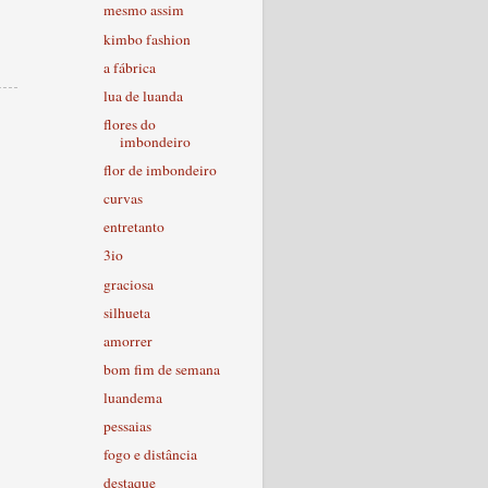
mesmo assim
kimbo fashion
a fábrica
lua de luanda
flores do
imbondeiro
flor de imbondeiro
curvas
entretanto
3io
graciosa
silhueta
amorrer
bom fim de semana
luandema
pessaias
fogo e distância
destaque