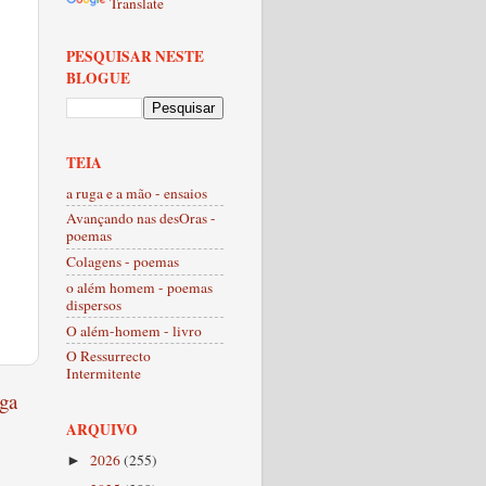
Translate
PESQUISAR NESTE
BLOGUE
TEIA
a ruga e a mão - ensaios
Avançando nas desOras -
poemas
Colagens - poemas
o além homem - poemas
dispersos
O além-homem - livro
O Ressurrecto
Intermitente
ga
ARQUIVO
2026
(255)
►