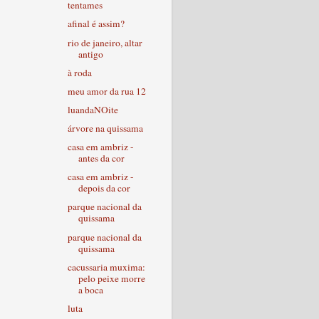
tentames
afinal é assim?
rio de janeiro, altar
antigo
à roda
meu amor da rua 12
luandaNOite
árvore na quissama
casa em ambriz -
antes da cor
casa em ambriz -
depois da cor
parque nacional da
quissama
parque nacional da
quissama
cacussaria muxima:
pelo peixe morre
a boca
luta