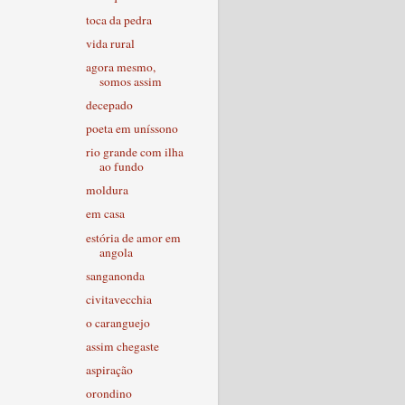
toca da pedra
vida rural
agora mesmo,
somos assim
decepado
poeta em uníssono
rio grande com ilha
ao fundo
moldura
em casa
estória de amor em
angola
sanganonda
civitavecchia
o caranguejo
assim chegaste
aspiração
orondino