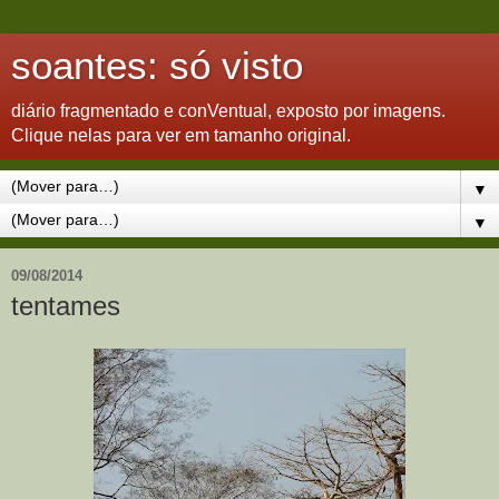
soantes: só visto
diário fragmentado e conVentual, exposto por imagens.
Clique nelas para ver em tamanho original.
▼
▼
09/08/2014
tentames