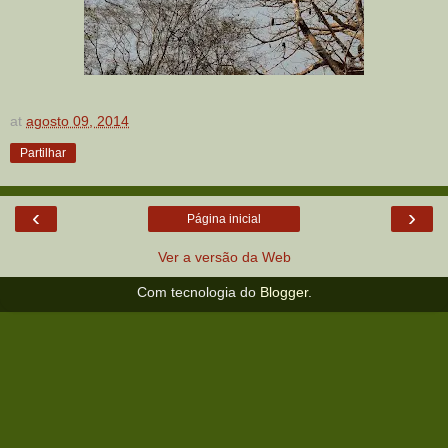
at
agosto 09, 2014
Partilhar
‹
›
Página inicial
Ver a versão da Web
Com tecnologia do
Blogger
.