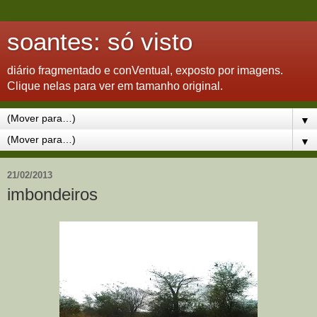
soantes: só visto
diário fragmentado e conVentual, exposto por imagens.
Clique nelas para ver em tamanho original.
▼
▼
21/02/2013
imbondeiros