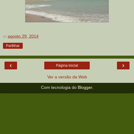
at
agosto 29, 2014
Partilhar
‹
›
Página inicial
Ver a versão da Web
Com tecnologia do
Blogger
.