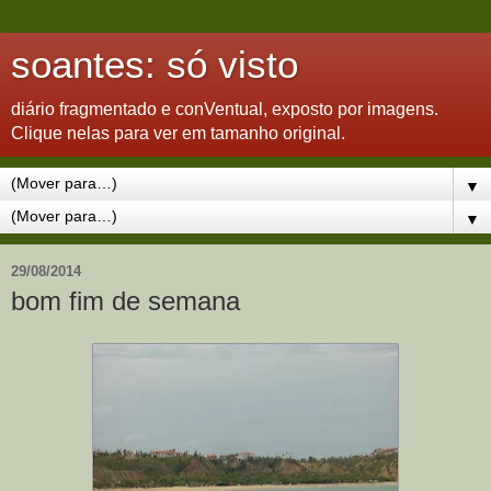
soantes: só visto
diário fragmentado e conVentual, exposto por imagens.
Clique nelas para ver em tamanho original.
▼
▼
29/08/2014
bom fim de semana