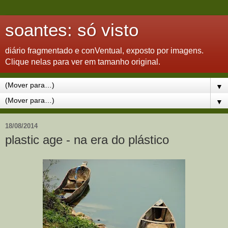
soantes: só visto
diário fragmentado e conVentual, exposto por imagens.
Clique nelas para ver em tamanho original.
▼
▼
18/08/2014
plastic age - na era do plástico