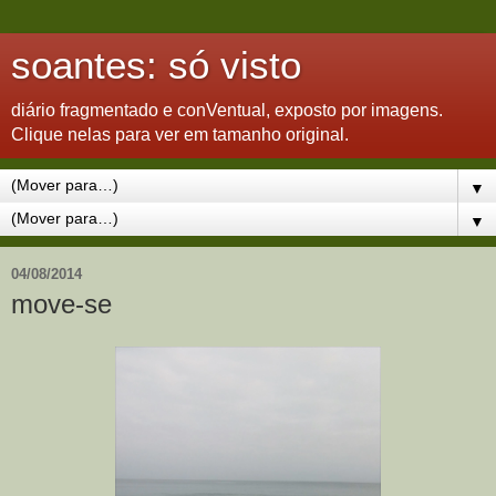
soantes: só visto
diário fragmentado e conVentual, exposto por imagens.
Clique nelas para ver em tamanho original.
▼
▼
04/08/2014
move-se