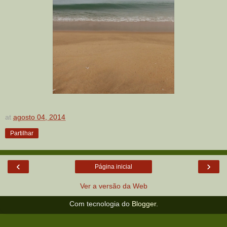
at
agosto 04, 2014
Partilhar
‹
›
Página inicial
Ver a versão da Web
Com tecnologia do
Blogger
.