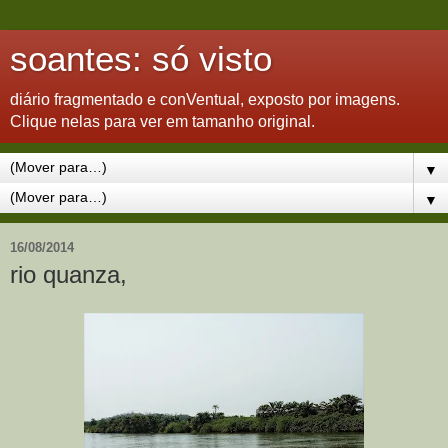
soantes: só visto
diário fragmentado e conVentual, exposto por imagens.
Clique nelas para ver em tamanho original.
▼
▼
16/08/2014
rio quanza,