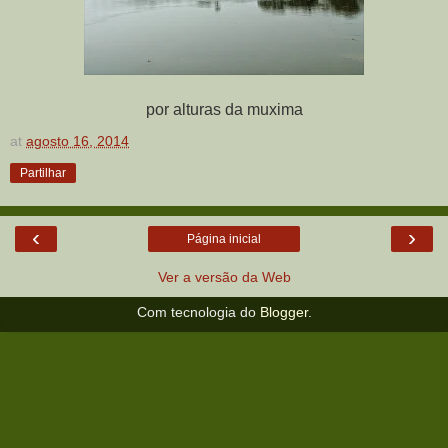
por alturas da muxima
at
agosto 16, 2014
Partilhar
‹
›
Página inicial
Ver a versão da Web
Com tecnologia do
Blogger
.