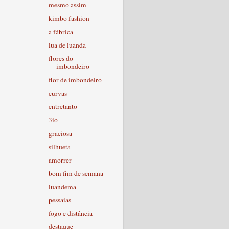
mesmo assim
kimbo fashion
a fábrica
lua de luanda
flores do
imbondeiro
flor de imbondeiro
curvas
entretanto
3io
graciosa
silhueta
amorrer
bom fim de semana
luandema
pessaias
fogo e distância
destaque