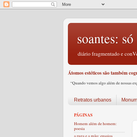
soantes: só 
diário fragmentado e conVe
Átomos estéticos são também cogn
“Quando vemos algo além de nossas expec
Retratos urbanos
Monume
PÁGINAS
Homem além de homem:
poesia
a ruga e a mão: ensaios