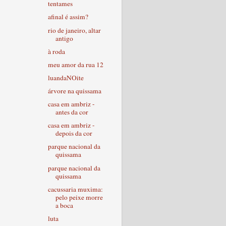
tentames
afinal é assim?
rio de janeiro, altar
antigo
à roda
meu amor da rua 12
luandaNOite
árvore na quissama
casa em ambriz -
antes da cor
casa em ambriz -
depois da cor
parque nacional da
quissama
parque nacional da
quissama
cacussaria muxima:
pelo peixe morre
a boca
luta