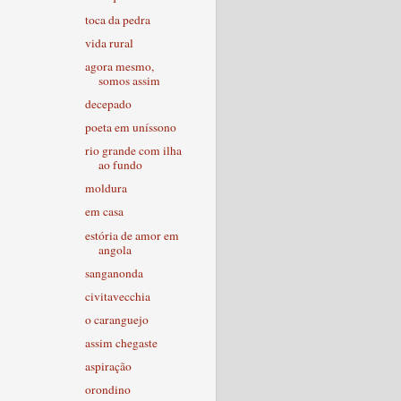
toca da pedra
vida rural
agora mesmo,
somos assim
decepado
poeta em uníssono
rio grande com ilha
ao fundo
moldura
em casa
estória de amor em
angola
sanganonda
civitavecchia
o caranguejo
assim chegaste
aspiração
orondino