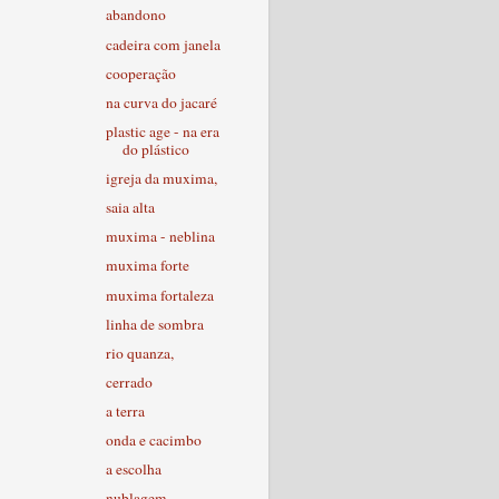
abandono
cadeira com janela
cooperação
na curva do jacaré
plastic age - na era
do plástico
igreja da muxima,
saia alta
muxima - neblina
muxima forte
muxima fortaleza
linha de sombra
rio quanza,
cerrado
a terra
onda e cacimbo
a escolha
nublagem