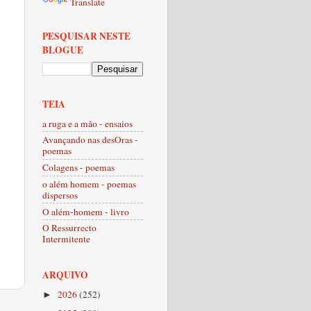
Translate
PESQUISAR NESTE
BLOGUE
TEIA
a ruga e a mão - ensaios
Avançando nas desOras -
poemas
Colagens - poemas
o além homem - poemas
dispersos
O além-homem - livro
O Ressurrecto
Intermitente
ARQUIVO
2026
(252)
►