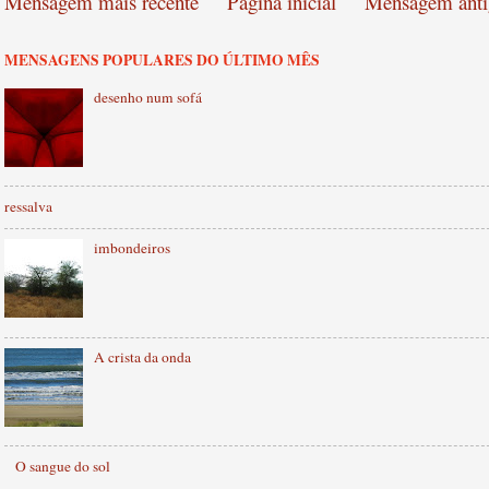
Mensagem mais recente
Página inicial
Mensagem anti
MENSAGENS POPULARES DO ÚLTIMO MÊS
desenho num sofá
ressalva
imbondeiros
A crista da onda
O sangue do sol