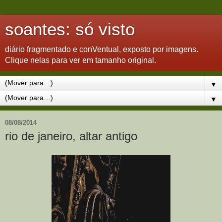
soantes: só visto
diário fragmentado e conVentual, exposto por imagens.
Clique nelas para ver em tamanho original.
▼
▼
08/08/2014
rio de janeiro, altar antigo