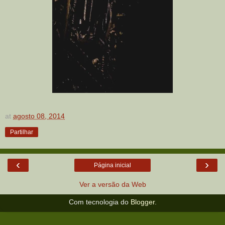
at
agosto 08, 2014
Partilhar
‹
›
Página inicial
Ver a versão da Web
Com tecnologia do
Blogger
.