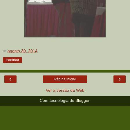
at
agosto 30, 2014
Partilhar
‹
›
Página inicial
Ver a versão da Web
Com tecnologia do
Blogger
.