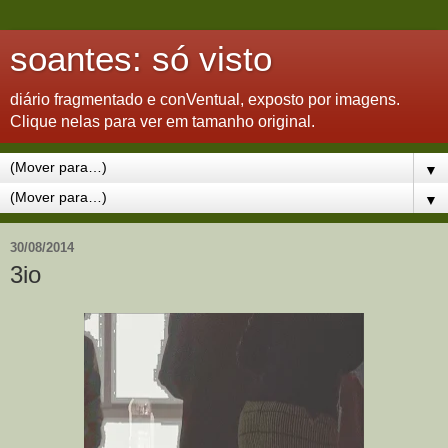
soantes: só visto
diário fragmentado e conVentual, exposto por imagens.
Clique nelas para ver em tamanho original.
▼
▼
30/08/2014
3io