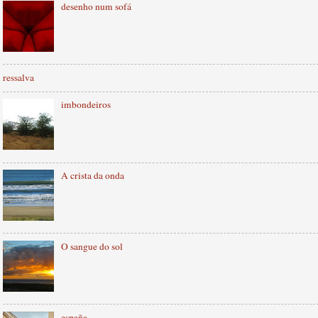
desenho num sofá
ressalva
imbondeiros
A crista da onda
O sangue do sol
españa