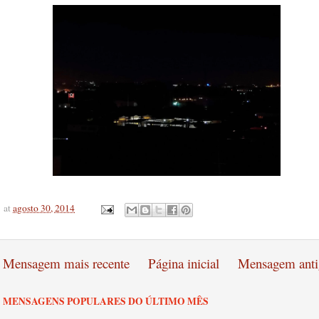
at
agosto 30, 2014
Mensagem mais recente
Página inicial
Mensagem anti
MENSAGENS POPULARES DO ÚLTIMO MÊS