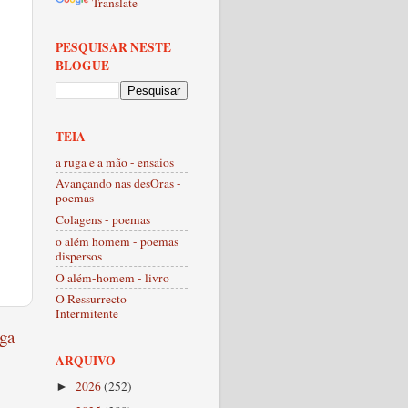
Translate
PESQUISAR NESTE
BLOGUE
TEIA
a ruga e a mão - ensaios
Avançando nas desOras -
poemas
Colagens - poemas
o além homem - poemas
dispersos
O além-homem - livro
O Ressurrecto
Intermitente
ga
ARQUIVO
2026
(252)
►