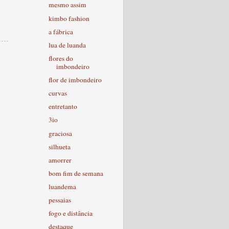
mesmo assim
kimbo fashion
a fábrica
lua de luanda
flores do
imbondeiro
flor de imbondeiro
curvas
entretanto
3io
graciosa
silhueta
amorrer
bom fim de semana
luandema
pessaias
fogo e distância
destaque