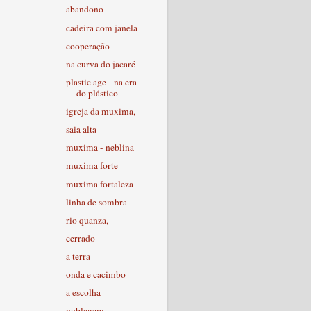
abandono
cadeira com janela
cooperação
na curva do jacaré
plastic age - na era
do plástico
igreja da muxima,
saia alta
muxima - neblina
muxima forte
muxima fortaleza
linha de sombra
rio quanza,
cerrado
a terra
onda e cacimbo
a escolha
nublagem