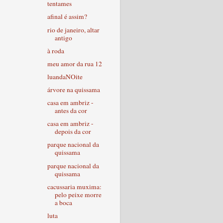
tentames
afinal é assim?
rio de janeiro, altar
antigo
à roda
meu amor da rua 12
luandaNOite
árvore na quissama
casa em ambriz -
antes da cor
casa em ambriz -
depois da cor
parque nacional da
quissama
parque nacional da
quissama
cacussaria muxima:
pelo peixe morre
a boca
luta