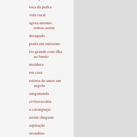
toca da pedra
vida rural
agora mesmo,
somos assim
decepado
poeta em uníssono
rio grande com ilha
ao fundo
moldura
em casa
estória de amor em
angola
sanganonda
civitavecchia
o caranguejo
assim chegaste
aspiração
orondino