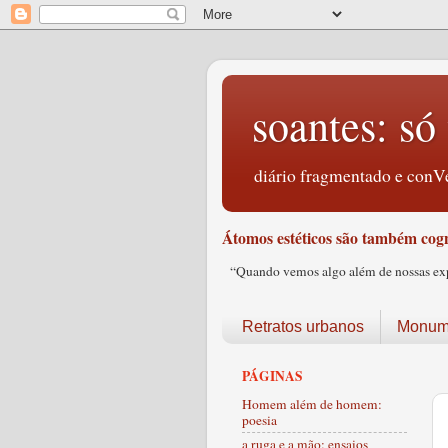
soantes: só 
diário fragmentado e conVe
Átomos estéticos são também cogn
“Quando vemos algo além de nossas expec
Retratos urbanos
Monume
PÁGINAS
Homem além de homem:
poesia
a ruga e a mão: ensaios