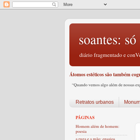
soantes: só 
diário fragmentado e conVe
Átomos estéticos são também cogn
“Quando vemos algo além de nossas expec
Retratos urbanos
Monume
PÁGINAS
Homem além de homem:
poesia
a ruga e a mão: ensaios