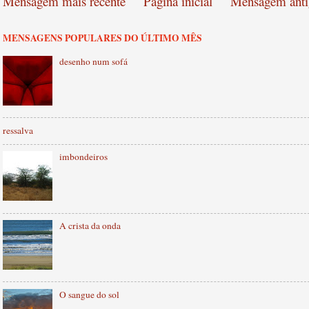
Mensagem mais recente
Página inicial
Mensagem anti
MENSAGENS POPULARES DO ÚLTIMO MÊS
desenho num sofá
ressalva
imbondeiros
A crista da onda
O sangue do sol