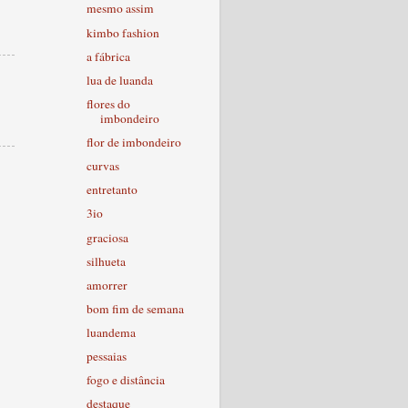
mesmo assim
kimbo fashion
a fábrica
lua de luanda
flores do
imbondeiro
flor de imbondeiro
curvas
entretanto
3io
graciosa
silhueta
amorrer
bom fim de semana
luandema
pessaias
fogo e distância
destaque