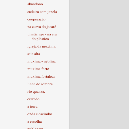
abandono
cadeira com janela
cooperação
na curva do jacaré
plastic age - na era
do plástico
igreja da muxima,
saia alta
muxima - neblina
muxima forte
muxima fortaleza
linha de sombra
rio quanza,
cerrado
a terra
onda e cacimbo
a escolha
nublagem