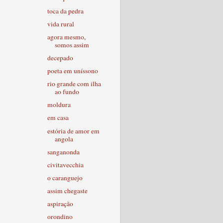
toca da pedra
vida rural
agora mesmo,
somos assim
decepado
poeta em uníssono
rio grande com ilha
ao fundo
moldura
em casa
estória de amor em
angola
sanganonda
civitavecchia
o caranguejo
assim chegaste
aspiração
orondino