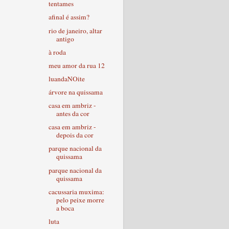
tentames
afinal é assim?
rio de janeiro, altar
antigo
à roda
meu amor da rua 12
luandaNOite
árvore na quissama
casa em ambriz -
antes da cor
casa em ambriz -
depois da cor
parque nacional da
quissama
parque nacional da
quissama
cacussaria muxima:
pelo peixe morre
a boca
luta