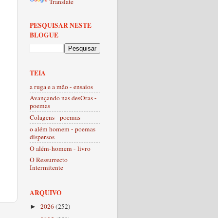
Translate
PESQUISAR NESTE
BLOGUE
TEIA
a ruga e a mão - ensaios
Avançando nas desOras -
poemas
Colagens - poemas
o além homem - poemas
dispersos
O além-homem - livro
O Ressurrecto
Intermitente
ARQUIVO
2026
(252)
►