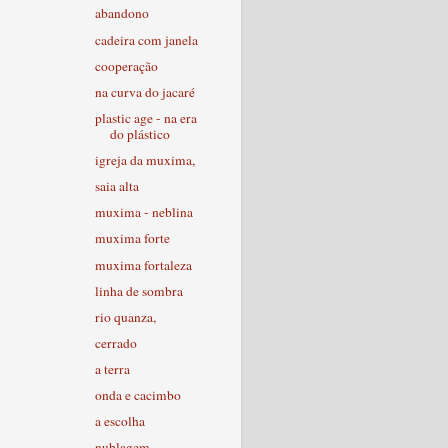
abandono
cadeira com janela
cooperação
na curva do jacaré
plastic age - na era
do plástico
igreja da muxima,
saia alta
muxima - neblina
muxima forte
muxima fortaleza
linha de sombra
rio quanza,
cerrado
a terra
onda e cacimbo
a escolha
nublagem