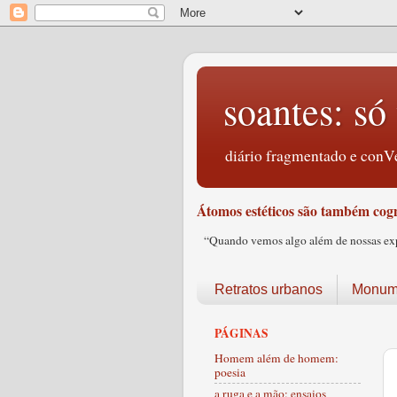
soantes: só 
diário fragmentado e conVe
Átomos estéticos são também cogn
“Quando vemos algo além de nossas expec
Retratos urbanos
Monume
PÁGINAS
Homem além de homem:
poesia
a ruga e a mão: ensaios