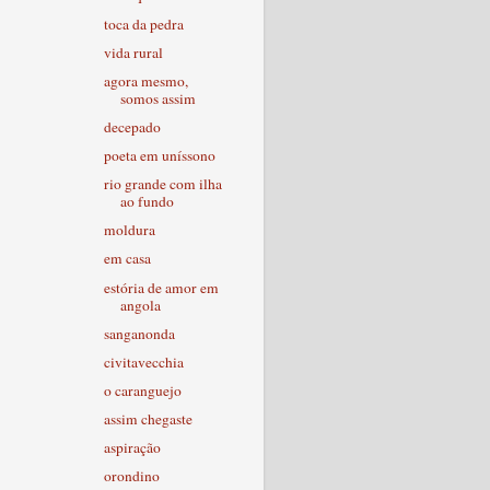
toca da pedra
vida rural
agora mesmo,
somos assim
decepado
poeta em uníssono
rio grande com ilha
ao fundo
moldura
em casa
estória de amor em
angola
sanganonda
civitavecchia
o caranguejo
assim chegaste
aspiração
orondino