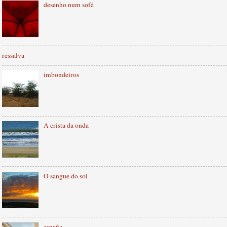
desenho num sofá
ressalva
imbondeiros
A crista da onda
O sangue do sol
españa