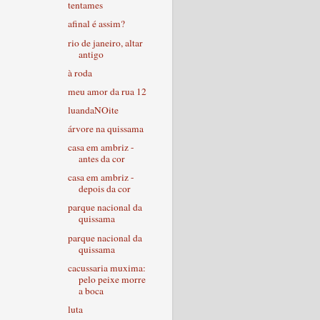
tentames
afinal é assim?
rio de janeiro, altar
antigo
à roda
meu amor da rua 12
luandaNOite
árvore na quissama
casa em ambriz -
antes da cor
casa em ambriz -
depois da cor
parque nacional da
quissama
parque nacional da
quissama
cacussaria muxima:
pelo peixe morre
a boca
luta