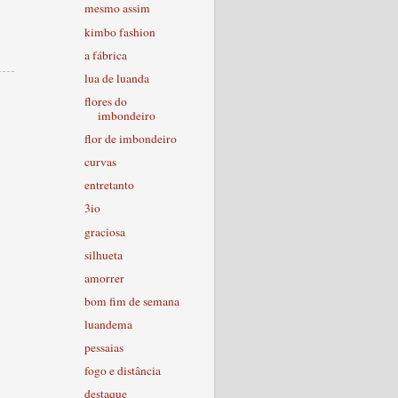
mesmo assim
kimbo fashion
a fábrica
lua de luanda
flores do
imbondeiro
flor de imbondeiro
curvas
entretanto
3io
graciosa
silhueta
amorrer
bom fim de semana
luandema
pessaias
fogo e distância
destaque