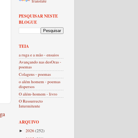
Translate
PESQUISAR NESTE
BLOGUE
TEIA
a ruga e a mão - ensaios
Avançando nas desOras -
poemas
Colagens - poemas
o além homem - poemas
dispersos
O além-homem - livro
O Ressurrecto
Intermitente
ga
ARQUIVO
2026
(252)
►