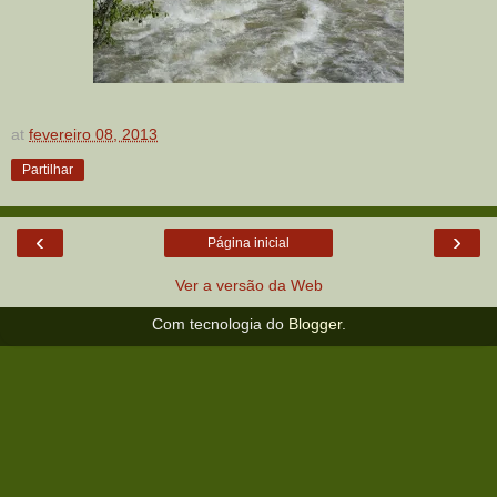
at
fevereiro 08, 2013
Partilhar
‹
›
Página inicial
Ver a versão da Web
Com tecnologia do
Blogger
.