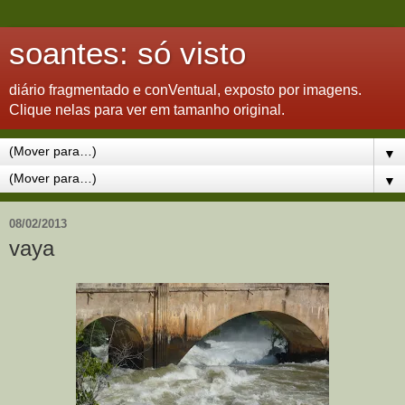
soantes: só visto
diário fragmentado e conVentual, exposto por imagens.
Clique nelas para ver em tamanho original.
▼
▼
08/02/2013
vaya