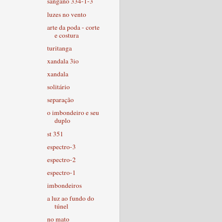
sangano 334-1-3
luzes no vento
arte da poda - corte
e costura
turitanga
xandala 3io
xandala
solitário
separação
o imbondeiro e seu
duplo
st 351
espectro-3
espectro-2
espectro-1
imbondeiros
a luz ao fundo do
túnel
no mato