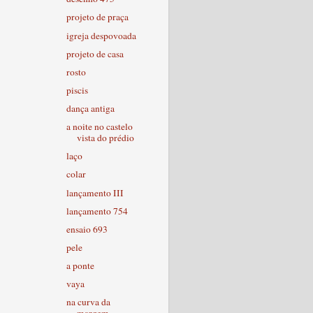
projeto de praça
igreja despovoada
projeto de casa
rosto
piscis
dança antiga
a noite no castelo
vista do prédio
laço
colar
lançamento III
lançamento 754
ensaio 693
pele
a ponte
vaya
na curva da