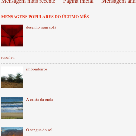
Mensagem mais recente
Página inicial
Mensagem anti
MENSAGENS POPULARES DO ÚLTIMO MÊS
desenho num sofá
ressalva
imbondeiros
A crista da onda
O sangue do sol