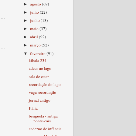
agosto
(69)
►
julho
(22)
►
junho
(13)
►
maio
(37)
►
abril
(92)
►
março
(52)
►
fevereiro
(91)
▼
kibala 234
adeus ao lago
sala de estar
recordação do lago
vaga recordação
jornal antigo
Itália
benguela - antiga
ponte-cais
caderno de infância