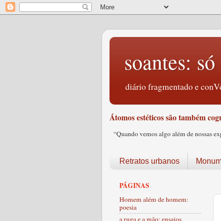
soantes: só 
diário fragmentado e conVe
Átomos estéticos são também cogn
“Quando vemos algo além de nossas expec
Retratos urbanos
Monume
PÁGINAS
Homem além de homem:
poesia
a ruga e a mão: ensaios