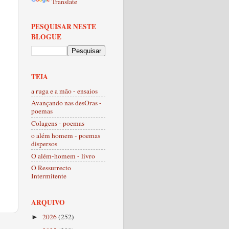
Translate
PESQUISAR NESTE
BLOGUE
TEIA
a ruga e a mão - ensaios
Avançando nas desOras -
poemas
Colagens - poemas
o além homem - poemas
dispersos
O além-homem - livro
O Ressurrecto
Intermitente
ARQUIVO
2026
(252)
►