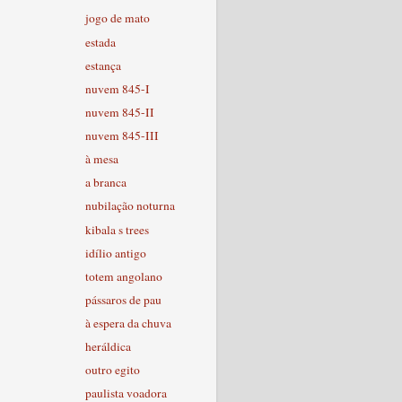
jogo de mato
estada
estança
nuvem 845-I
nuvem 845-II
nuvem 845-III
à mesa
a branca
nubilação noturna
kibala s trees
idílio antigo
totem angolano
pássaros de pau
à espera da chuva
heráldica
outro egito
paulista voadora